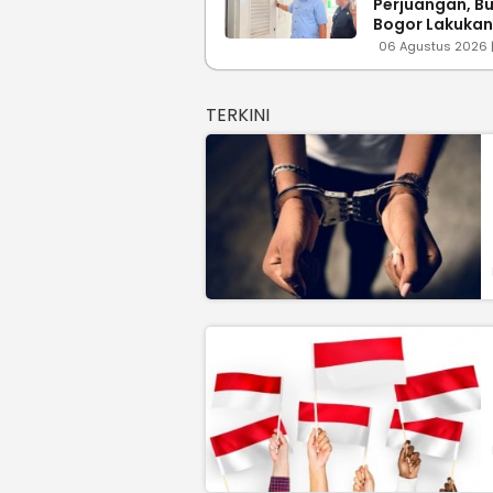
Perjuangan, B
Bogor Lakukan
Revitalisasi To
06 Agustus 2026 |
Cagar Budaya
Cileungsi 02
TERKINI