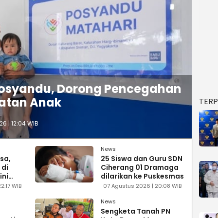
 Posyandu, Dorong Pencegahan
hatan Anak
TER
6 | 12:04 WIB
News
sa,
25 Siswa dan Guru SDN
 di
Ciherang 01 Dramaga
ini
dilarikan ke Puskesmas
si
2:17 WIB
07 Agustus 2026 | 20:08 WIB
News
Sengketa Tanah PN