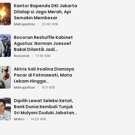
Kantor Bapenda DKI Jakarta
Dilalap si Jago Merah, Api
Semakin Membesar
Metropolitan
23:40 WIB
Bocoran Reshuffle Kabinet
Agustus: Norman Joesoef
Bakal Dilantik Jadi
Wamenhan RI
Nasional
17:49 WIB
Aktris Sali Irsalina Dianiaya
Pacar di Fatmawati, Mata
Lebam Hingga
Diselamatkan Polantas
Metropolitan
15:11 WIB
Dipilih Lewat Seleksi Ketat,
Bank Dunia Kembali Tunjuk
Sri Mulyani Duduki Jabatan
Strategis
Makro
14:29 WIB