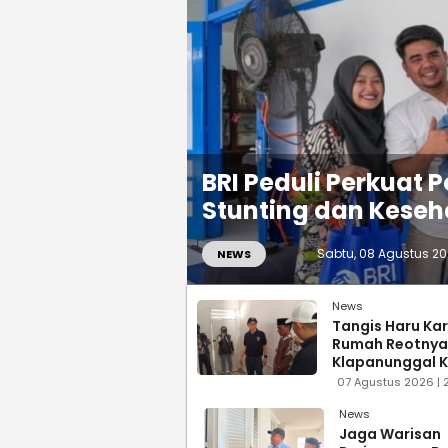
BRI Peduli Perkuat
Stunting dan Kese
Sabtu, 08 Agustus 202
NEWS
News
Tangis Haru Kar
Rumah Reotnya
Klapanunggal K
Kokoh Direnova
07 Agustus 2026 | 2
Indocement
News
Jaga Warisan