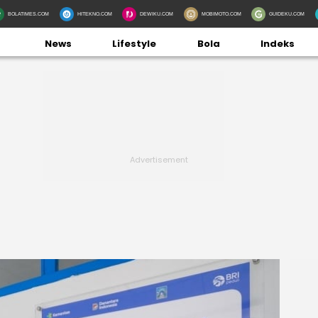
BOLATIMES.COM
HITEKNO.COM
DEWIKU.COM
MOBIMOTO.COM
GUIDEKU.COM
News
Lifestyle
Bola
Indeks