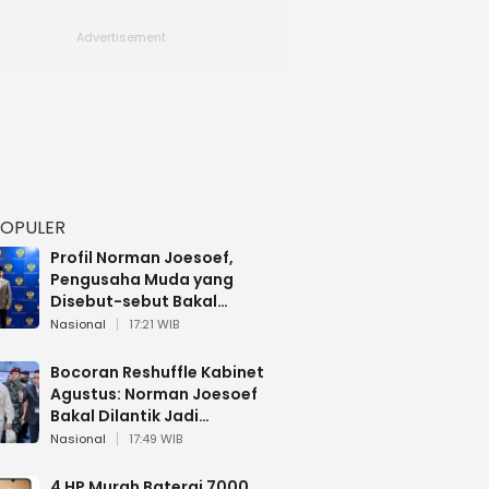
POPULER
Profil Norman Joesoef,
Pengusaha Muda yang
Disebut-sebut Bakal
Dilantik Jadi Wamenhan RI
Nasional
17:21 WIB
Bocoran Reshuffle Kabinet
Agustus: Norman Joesoef
Bakal Dilantik Jadi
Wamenhan RI
Nasional
17:49 WIB
4 HP Murah Baterai 7000