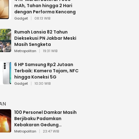
mAh, Tahan hingga 2 Hari
dengan Performa Kencang
Gadget
08:13 WIB
Rumah Lansia 82 Tahun
Dieksekusi PN Jakbar Meski
Masih Sengketa
Metropolitan
19:31 WIB
6 HP Samsung Rp2 Jutaan
Terbaik: Kamera Tajam, NFC
hingga Koneksi 5G
Gadget
10:30 WIB
HAN
100 Personel Damkar Masih
Berjibaku Padamkan
Kebakaran Gedung
Bapenda DKI
Metropolitan
23:47 WIB