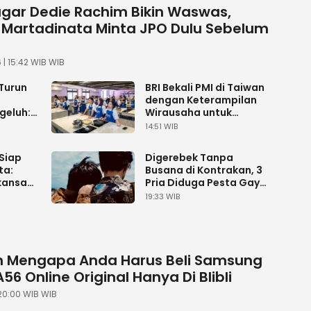
gar Dedie Rachim Bikin Waswas,
 Martadinata Minta JPO Dulu Sebelum
| 15:42 WIB WIB
Turun
BRI Bekali PMI di Taiwan
dengan Keterampilan
geluh:
Wirausaha untuk
Kemarin
Bangun Usaha Produktif
14:51 WIB
 Siap
Digerebek Tanpa
ta:
Busana di Kontrakan, 3
ansari,
Pria Diduga Pesta Gay
ga
di Citeureup Diarak
19:33 WIB
Warga
n Mengapa Anda Harus Beli Samsung
56 Online Original Hanya Di Blibli
 20:00 WIB WIB