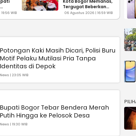
upati
Kota Bogor Memanas,
Tergugat Beberkan
tal
Bukti Jual Beli 1992-
 19:56 WIB
06 Agustus 2026 | 16:59 WIB
 SDN
1994
Potongan Kaki Masih Dicari, Polisi Buru
Motif Pelaku Mutilasi Pria Tanpa
Identitas di Depok
News | 23:05 WIB
PILI
Bupati Bogor Tebar Bendera Merah
Putih Hingga ke Pelosok Desa
News | 19:30 WIB