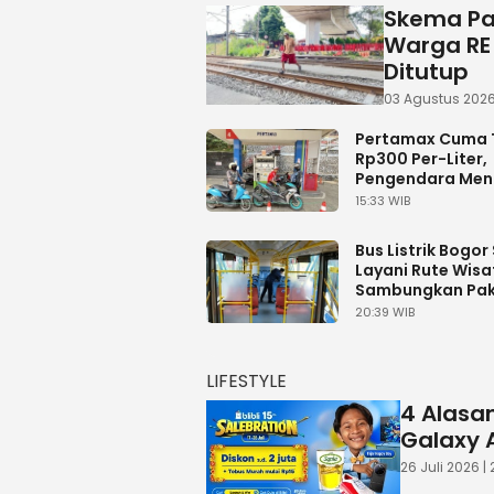
Skema Pa
Warga RE
Ditutup
03 Agustus 2026 
Pertamax Cuma 
Rp300 Per-Liter,
Pengendara Men
Kurang Berasa, 
15:33 WIB
Naiknya Gede
Bus Listrik Bogor
Layani Rute Wisa
Sambungkan Pak
Margo City Hing
20:39 WIB
Puncak
LIFESTYLE
4 Alasa
Galaxy A
26 Juli 2026 |