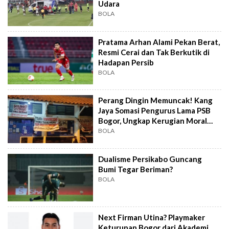
Udara
BOLA
Pratama Arhan Alami Pekan Berat,
Resmi Cerai dan Tak Berkutik di
Hadapan Persib
BOLA
Perang Dingin Memuncak! Kang
Jaya Somasi Pengurus Lama PSB
Bogor, Ungkap Kerugian Moral
dan ...
BOLA
Dualisme Persikabo Guncang
Bumi Tegar Beriman?
BOLA
Next Firman Utina? Playmaker
Keturunan Bogor dari Akademi