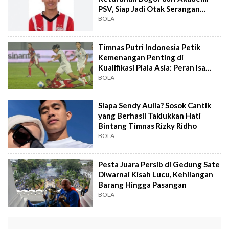
PSV, Siap Jadi Otak Serangan
Timnas
BOLA
Timnas Putri Indonesia Petik
Kemenangan Penting di
Kualifikasi Piala Asia: Peran Isa
Warps Penting
BOLA
Siapa Sendy Aulia? Sosok Cantik
yang Berhasil Taklukkan Hati
Bintang Timnas Rizky Ridho
BOLA
Pesta Juara Persib di Gedung Sate
Diwarnai Kisah Lucu, Kehilangan
Barang Hingga Pasangan
BOLA