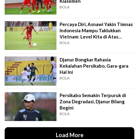
Klasemen
BOLA
Percaya Diri, Asnawi Yakin Timnas
Indonesia Mampu Taklukkan
Vietnam: Level Kita di Atas
Mereka
BOLA
Djanur Bongkar Rahasia
Kekalahan Persikabo, Gara-gara
Hal Ini
BOLA
Persikabo Semakin Terpuruk di
Zona Degradasi, Djanur Bilang
Begini
BOLA
Load More