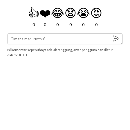
👍
❤️
😂
😧
😭
😡
0
0
0
0
0
0
Isi komentar sepenuhnya adalah tanggung jawab pengguna dan diatur
dalam UU ITE