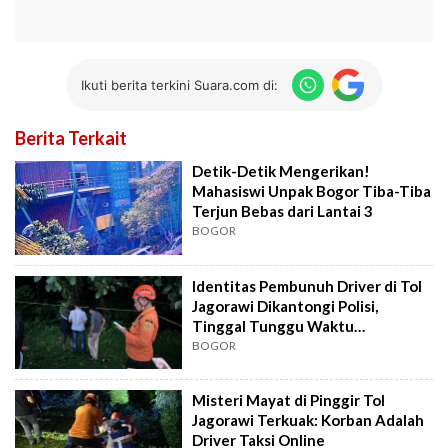
Ikuti berita terkini Suara.com di:
Berita Terkait
Detik-Detik Mengerikan!
Mahasiswi Unpak Bogor Tiba-Tiba
Terjun Bebas dari Lantai 3
BOGOR
Identitas Pembunuh Driver di Tol
Jagorawi Dikantongi Polisi,
Tinggal Tunggu Waktu
Ditangkap!
BOGOR
Misteri Mayat di Pinggir Tol
Jagorawi Terkuak: Korban Adalah
Driver Taksi Online