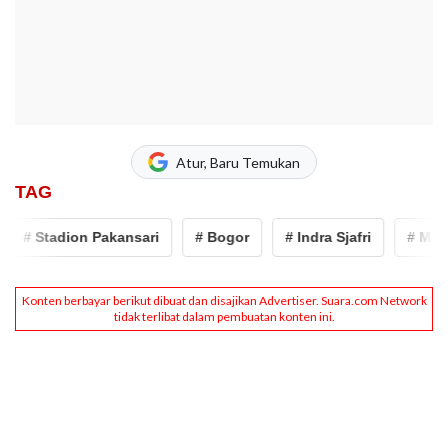
Atur, Baru Temukan
TAG
# Stadion Pakansari
# Bogor
# Indra Sjafri
# Mali