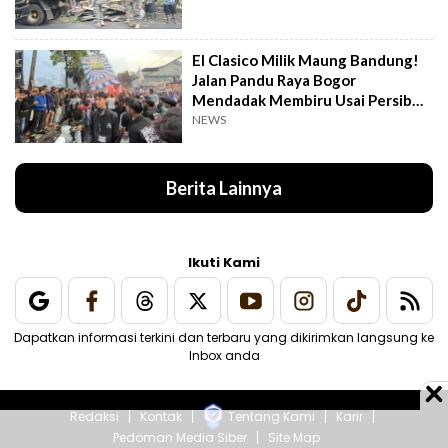
El Clasico Milik Maung Bandung!
Jalan Pandu Raya Bogor
Mendadak Membiru Usai Persib
Libas Persija
NEWS
Berita Lainnya
Ikuti Kami
Dapatkan informasi terkini dan terbaru yang dikirimkan langsung ke
Inbox anda
Redaksi
Kontak
Tentang Kami
Karir
Pedoman Media Siber
Site Map