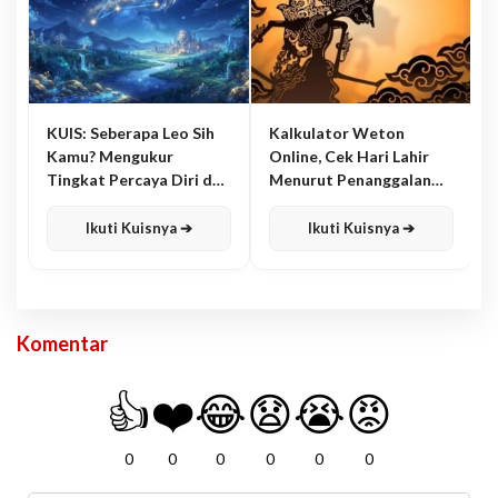
KUIS: Seberapa Leo Sih
Kalkulator Weton
Kamu? Mengukur
Online, Cek Hari Lahir
Tingkat Percaya Diri dan
Menurut Penanggalan
Karisma
Jawa
Ikuti Kuisnya ➔
Ikuti Kuisnya ➔
Komentar
👍
❤️
😂
😧
😭
😡
0
0
0
0
0
0