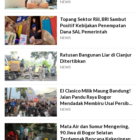
NEWS
Topang Sektor Riil, BRI Sambut
Positif Kebijakan Penempatan
Dana SAL Pemerintah
NEWS
Ratusan Bangunan Liar di Cianjur
Ditertibkan
NEWS
El Clasico Milik Maung Bandung!
Jalan Pandu Raya Bogor
Mendadak Membiru Usai Persib
Libas Persija
NEWS
Mata Air dan Sumur Mengering,
90 Jiwa di Bogor Selatan
Terdampak Bencana Kekeringan