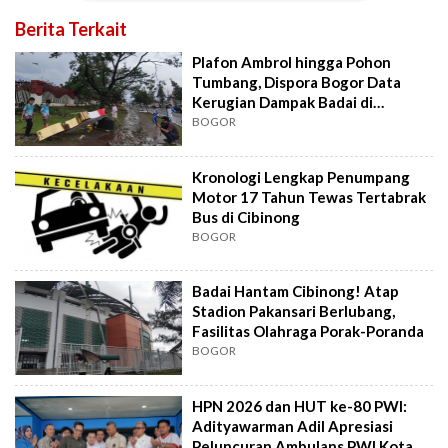
Berita Terkait
Plafon Ambrol hingga Pohon
Tumbang, Dispora Bogor Data
Kerugian Dampak Badai di
Pakansari
BOGOR
Kronologi Lengkap Penumpang
Motor 17 Tahun Tewas Tertabrak
Bus di Cibinong
BOGOR
Badai Hantam Cibinong! Atap
Stadion Pakansari Berlubang,
Fasilitas Olahraga Porak-Poranda
BOGOR
HPN 2026 dan HUT ke-80 PWI:
Adityawarman Adil Apresiasi
Peluncuran Ambulans PWI Kota