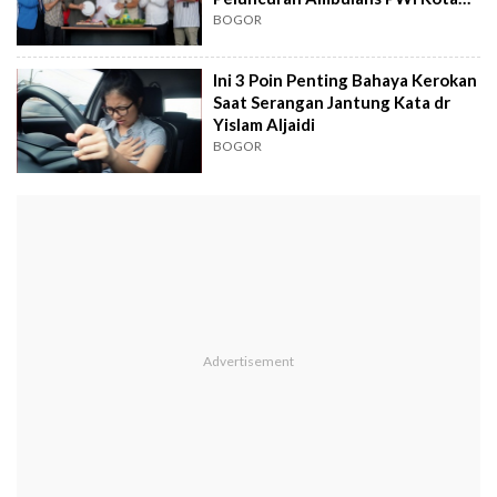
Bogor
BOGOR
Ini 3 Poin Penting Bahaya Kerokan
Saat Serangan Jantung Kata dr
Yislam Aljaidi
BOGOR