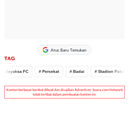
Atur, Baru Temukan
TAG
udayaksa FC
# Persekat
# Badai
# Stadion Pakansari