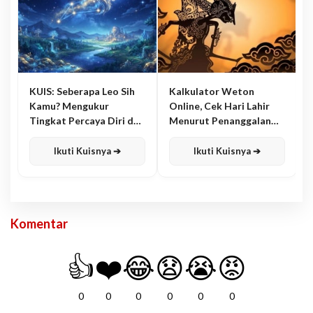
KUIS: Seberapa Leo Sih
Kalkulator Weton
Kamu? Mengukur
Online, Cek Hari Lahir
Tingkat Percaya Diri dan
Menurut Penanggalan
Karisma
Jawa
Ikuti Kuisnya ➔
Ikuti Kuisnya ➔
Komentar
👍
❤️
😂
😧
😭
😡
0
0
0
0
0
0