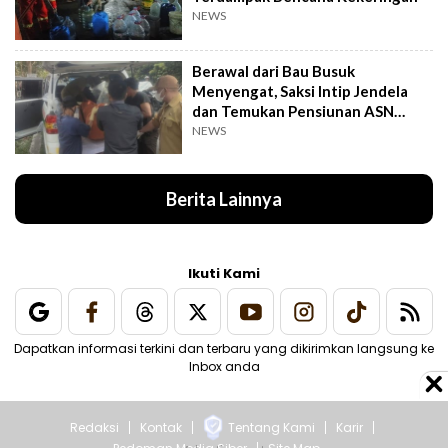
NEWS
Berawal dari Bau Busuk
Menyengat, Saksi Intip Jendela
dan Temukan Pensiunan ASN
Meninggal Kaku
NEWS
Berita Lainnya
Ikuti Kami
Dapatkan informasi terkini dan terbaru yang dikirimkan langsung ke
Inbox anda
Redaksi
Kontak
Tentang Kami
Karir