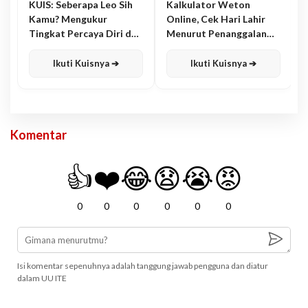
KUIS: Seberapa Leo Sih
Kalkulator Weton
Kamu? Mengukur
Online, Cek Hari Lahir
Tingkat Percaya Diri dan
Menurut Penanggalan
Karisma
Jawa
Ikuti Kuisnya ➔
Ikuti Kuisnya ➔
Komentar
👍
❤️
😂
😧
😭
😡
0
0
0
0
0
0
Isi komentar sepenuhnya adalah tanggung jawab pengguna dan diatur
dalam UU ITE