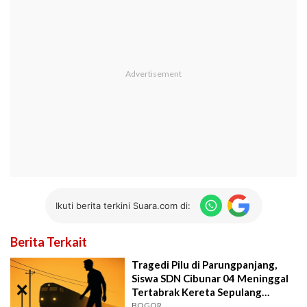
Ikuti berita terkini Suara.com di:
Berita Terkait
Tragedi Pilu di Parungpanjang,
Siswa SDN Cibunar 04 Meninggal
Tertabrak Kereta Sepulang
Sekolah
BOGOR