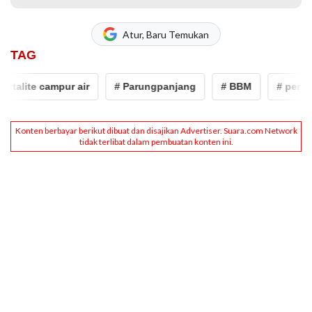
Atur, Baru Temukan
TAG
talite campur air
# Parungpanjang
# BBM
# pertalite