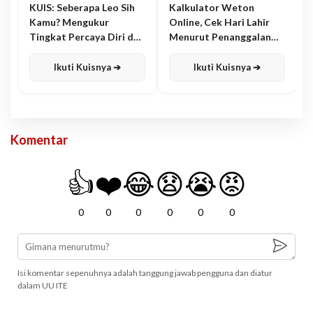
KUIS: Seberapa Leo Sih
Kalkulator Weton
Kamu? Mengukur
Online, Cek Hari Lahir
Tingkat Percaya Diri dan
Menurut Penanggalan
Karisma
Jawa
Ikuti Kuisnya ➔
Ikuti Kuisnya ➔
Komentar
👍
❤️
😂
😧
😭
😡
0
0
0
0
0
0
Isi komentar sepenuhnya adalah tanggung jawab pengguna dan diatur
dalam UU ITE