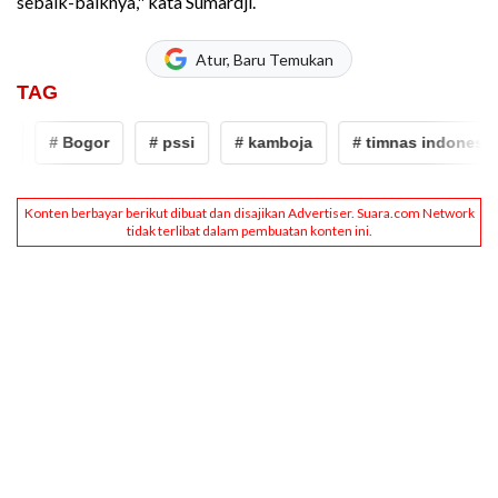
sebaik-baiknya," kata Sumardji.
Atur, Baru Temukan
TAG
# Bogor
# pssi
# kamboja
# timnas indonesia