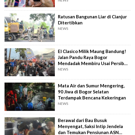
NEWS
Ratusan Bangunan Liar di Cianjur
Ditertibkan
NEWS
El Clasico Milik Maung Bandung!
Jalan Pandu Raya Bogor
Mendadak Membiru Usai Persib
Libas Persija
NEWS
Mata Air dan Sumur Mengering,
90 Jiwa di Bogor Selatan
Terdampak Bencana Kekeringan
NEWS
Berawal dari Bau Busuk
Menyengat, Saksi Intip Jendela
dan Temukan Pensiunan ASN