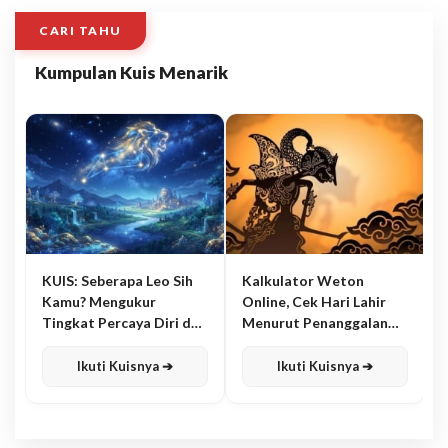
CARI TAHU
Kumpulan Kuis Menarik
KUIS: Seberapa Leo Sih
Kalkulator Weton
Kamu? Mengukur
Online, Cek Hari Lahir
Tingkat Percaya Diri dan
Menurut Penanggalan
Karisma
Jawa
Ikuti Kuisnya ➔
Ikuti Kuisnya ➔