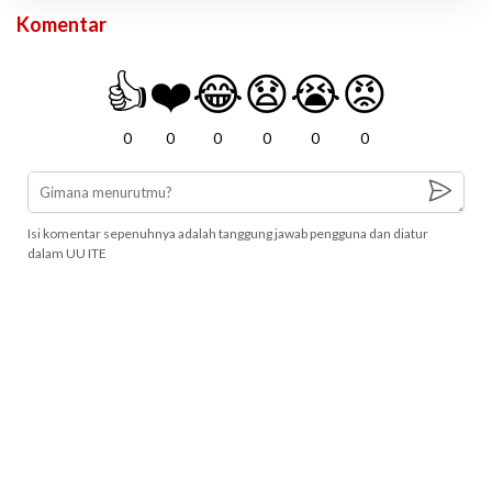
Komentar
👍
❤️
😂
😧
😭
😡
0
0
0
0
0
0
Isi komentar sepenuhnya adalah tanggung jawab pengguna dan diatur
dalam UU ITE