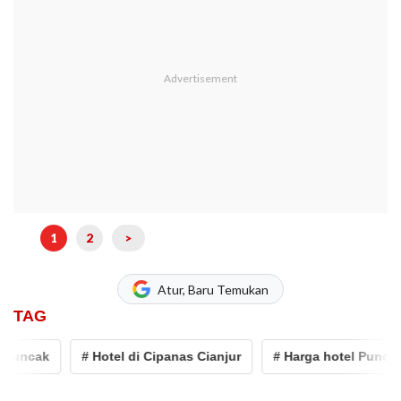
1
2
>
Atur, Baru Temukan
TAG
cak
# Hotel di Cipanas Cianjur
# Harga hotel Puncak Bo