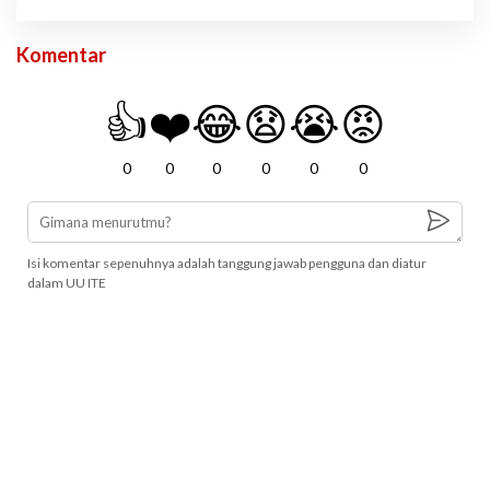
Komentar
👍
❤️
😂
😧
😭
😡
0
0
0
0
0
0
Isi komentar sepenuhnya adalah tanggung jawab pengguna dan diatur
dalam UU ITE