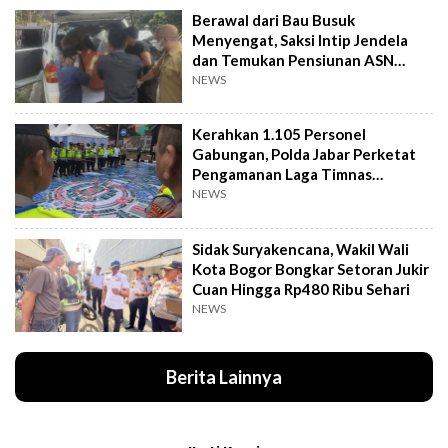
Berawal dari Bau Busuk
Menyengat, Saksi Intip Jendela
dan Temukan Pensiunan ASN
Meninggal Kaku
NEWS
Kerahkan 1.105 Personel
Gabungan, Polda Jabar Perketat
Pengamanan Laga Timnas
Indonesia vs Vietnam
NEWS
Sidak Suryakencana, Wakil Wali
Kota Bogor Bongkar Setoran Jukir
Cuan Hingga Rp480 Ribu Sehari
NEWS
Berita Lainnya