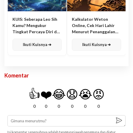
KUIS: Seberapa Leo Sih
Kalkulator Weton
Kamu? Mengukur
Online, Cek Hari Lahir
Tingkat Percaya Diri dan
Menurut Penanggalan
Karisma
Jawa
Ikuti Kuisnya ➔
Ikuti Kuisnya ➔
Komentar
👍
❤️
😂
😧
😭
😡
0
0
0
0
0
0
Isi komentar sepenuhnya adalah tanggung jawab pengguna dan diatur