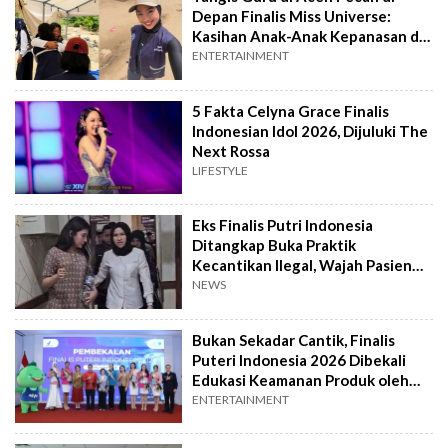
Depan Finalis Miss Universe:
Kasihan Anak-Anak Kepanasan di
Tenda
ENTERTAINMENT
5 Fakta Celyna Grace Finalis
Indonesian Idol 2026, Dijuluki The
Next Rossa
LIFESTYLE
Eks Finalis Putri Indonesia
Ditangkap Buka Praktik
Kecantikan Ilegal, Wajah Pasien
Bernanah
NEWS
Bukan Sekadar Cantik, Finalis
Puteri Indonesia 2026 Dibekali
Edukasi Keamanan Produk oleh
BPOM
ENTERTAINMENT