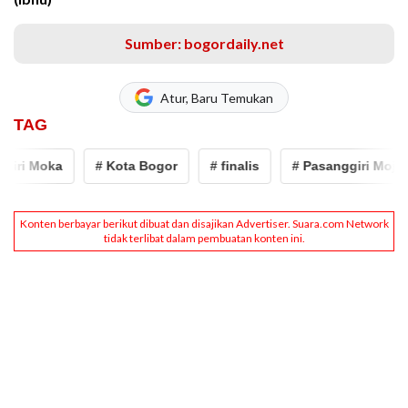
Sumber: bogordaily.net
Atur, Baru Temukan
TAG
ri Moka
# Kota Bogor
# finalis
# Pasanggiri Mojang 