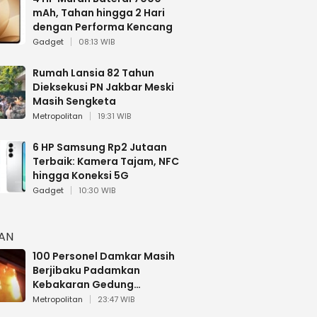
mAh, Tahan hingga 2 Hari
dengan Performa Kencang
Gadget
08:13 WIB
Rumah Lansia 82 Tahun
Dieksekusi PN Jakbar Meski
Masih Sengketa
Metropolitan
19:31 WIB
6 HP Samsung Rp2 Jutaan
Terbaik: Kamera Tajam, NFC
hingga Koneksi 5G
Gadget
10:30 WIB
HAN
100 Personel Damkar Masih
Berjibaku Padamkan
Kebakaran Gedung
Bapenda DKI
Metropolitan
23:47 WIB