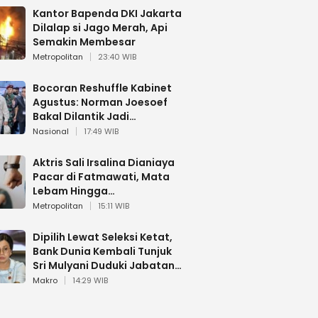
Kantor Bapenda DKI Jakarta
Dilalap si Jago Merah, Api
Semakin Membesar
Metropolitan
23:40 WIB
Bocoran Reshuffle Kabinet
Agustus: Norman Joesoef
Bakal Dilantik Jadi
Wamenhan RI
Nasional
17:49 WIB
Aktris Sali Irsalina Dianiaya
Pacar di Fatmawati, Mata
Lebam Hingga
Diselamatkan Polantas
Metropolitan
15:11 WIB
Dipilih Lewat Seleksi Ketat,
Bank Dunia Kembali Tunjuk
Sri Mulyani Duduki Jabatan
Strategis
Makro
14:29 WIB