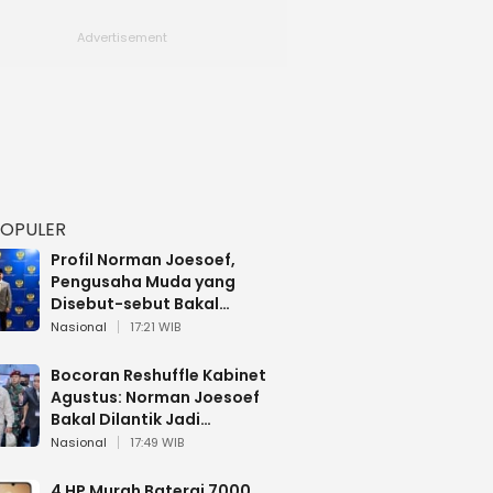
POPULER
Profil Norman Joesoef,
Pengusaha Muda yang
Disebut-sebut Bakal
Dilantik Jadi Wamenhan RI
Nasional
17:21 WIB
Bocoran Reshuffle Kabinet
Agustus: Norman Joesoef
Bakal Dilantik Jadi
Wamenhan RI
Nasional
17:49 WIB
4 HP Murah Baterai 7000