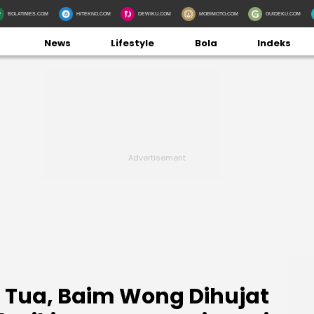
BOLATIMES.COM
HITEKNO.COM
DEWIKU.COM
MOBIMOTO.COM
GUIDEKU.COM
News
Lifestyle
Bola
Indeks
 Tua, Baim Wong Dihujat