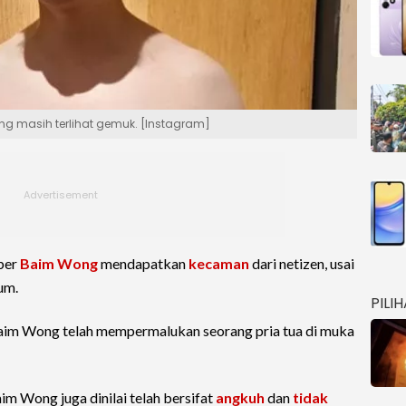
 masih terlihat gemuk. [Instagram]
ber
Baim Wong
mendapatkan
kecaman
dari netizen, usai
um.
PILI
Baim Wong telah mempermalukan seorang pria tua di muka
m Wong juga dinilai telah bersifat
angkuh
dan
tidak