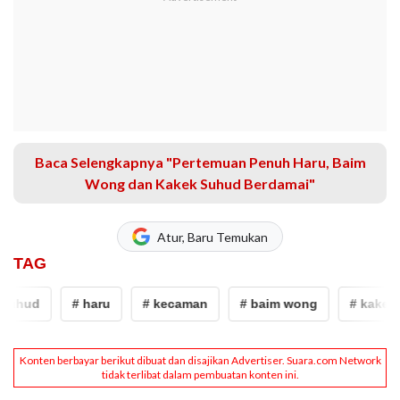
Baca Selengkapnya "Pertemuan Penuh Haru, Baim
Wong dan Kakek Suhud Berdamai"
Atur, Baru Temukan
TAG
suhud
# haru
# kecaman
# baim wong
# kakek 