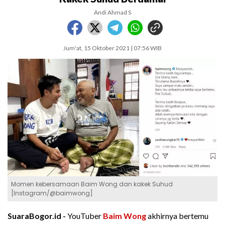
Andi Ahmad S
Jum'at, 15 Oktober 2021 | 07:56 WIB
Momen kebersamaan Baim Wong dan kakek Suhud
[Instagram/@baimwong]
SuaraBogor.id -
YouTuber
Baim Wong
akhirnya bertemu