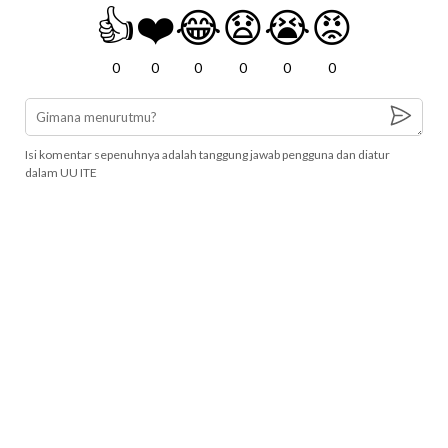
👍
❤️
😂
😧
😭
😡
0
0
0
0
0
0
Isi komentar sepenuhnya adalah tanggung jawab pengguna dan diatur
dalam UU ITE