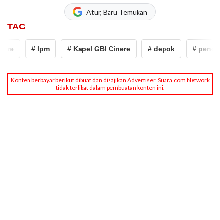
Atur, Baru Temukan
TAG
re
# lpm
# Kapel GBI Cinere
# depok
# penolaka