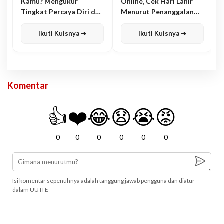
Kamu? Mengukur
Online, Cek Hari Lahir
Tingkat Percaya Diri dan
Menurut Penanggalan
Karisma
Jawa
Ikuti Kuisnya ➔
Ikuti Kuisnya ➔
Komentar
👍
❤️
😂
😧
😭
😡
0
0
0
0
0
0
Isi komentar sepenuhnya adalah tanggung jawab pengguna dan diatur
dalam UU ITE