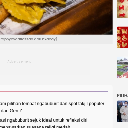
ographybycarlossan dari Pixabay)
PILI
 pilihan tempat ngabuburit dan spot takjil populer
 dan Gen Z.
 ngabuburit sejuk ideal untuk refleksi diri,
menawarkan suasana religi meriah.