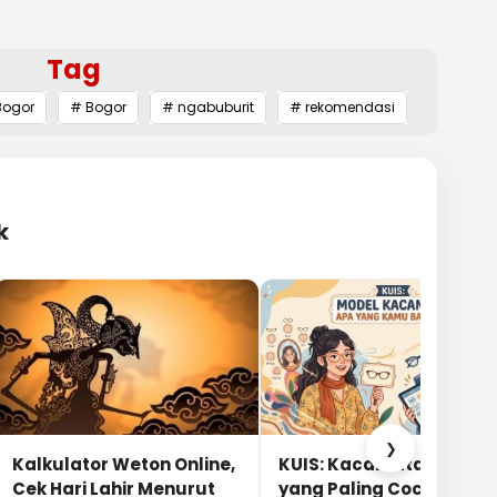
Tag
Bogor
# Bogor
# ngabuburit
# rekomendasi
k
❯
Kalkulator Weton Online,
KUIS: Kacamata Apa
Cek Hari Lahir Menurut
yang Paling Cocok