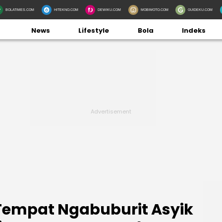
BOLATIMES.COM
HITEKNO.COM
DEWIKU.COM
MOBIMOTO.COM
GUIDEKU.COM
News
Lifestyle
Bola
Indeks
Tempat Ngabuburit Asyik