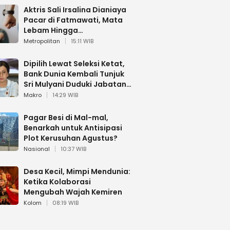
Aktris Sali Irsalina Dianiaya
Pacar di Fatmawati, Mata
Lebam Hingga
Diselamatkan Polantas
Metropolitan
15:11 WIB
Dipilih Lewat Seleksi Ketat,
Bank Dunia Kembali Tunjuk
Sri Mulyani Duduki Jabatan
Strategis
Makro
14:29 WIB
Pagar Besi di Mal-mal,
Benarkah untuk Antisipasi
Plot Kerusuhan Agustus?
Nasional
10:37 WIB
Desa Kecil, Mimpi Mendunia:
Ketika Kolaborasi
Mengubah Wajah Kemiren
Kolom
08:19 WIB