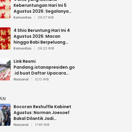
Keberuntungan Hari Ini 5
Agustus 2026: Segalanya
Berjalan Lancar
Komunitas
06:37 WIB
4 Shio Beruntung Hari Ini 4
Agustus 2026: Macan
hingga Babi Berpeluang
Dapat Kabar Baik
Komunitas
06:23 WIB
Link Resmi
Pandang.istanapresiden.go
.id buat Daftar Upacara
Bendera HUT RI di Istana
Nasional
12:13 WIB
Negara
HAN
Bocoran Reshuffle Kabinet
Agustus: Norman Joesoef
Bakal Dilantik Jadi
Wamenhan RI
Nasional
17:49 WIB