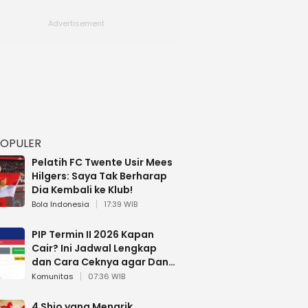
POPULER
Pelatih FC Twente Usir Mees
Hilgers: Saya Tak Berharap
Dia Kembali ke Klub!
Bola Indonesia
17:39 WIB
PIP Termin II 2026 Kapan
Cair? Ini Jadwal Lengkap
dan Cara Ceknya agar Dana
Tidak Hangus!
Komunitas
07:36 WIB
4 Shio yang Menarik