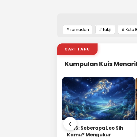
# ramadan
# takjil
# Kota 
CARI TAHU
Kumpulan Kuis Menari
❮
KUIS: Seberapa Leo Sih
Kamu? Mengukur