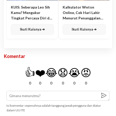
KUIS: Seberapa Leo Sih
Kalkulator Weton
Kamu? Mengukur
Online, Cek Hari Lahir
Tingkat Percaya Diri dan
Menurut Penanggalan
Karisma
Jawa
Ikuti Kuisnya ➔
Ikuti Kuisnya ➔
Komentar
👍
❤️
😂
😧
😭
😡
0
0
0
0
0
0
Isi komentar sepenuhnya adalah tanggung jawab pengguna dan diatur
dalam UU ITE