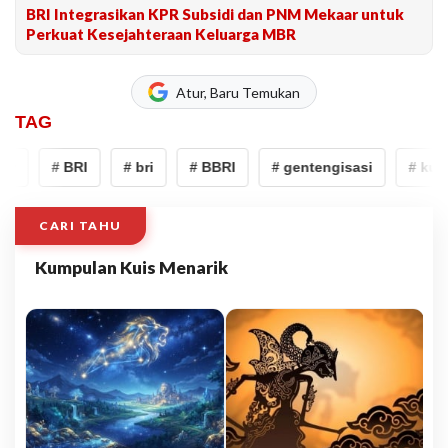
BRI Integrasikan KPR Subsidi dan PNM Mekaar untuk
Perkuat Kesejahteraan Keluarga MBR
Atur, Baru Temukan
TAG
r
# BRI
# bri
# BBRI
# gentengisasi
# kur
CARI TAHU
Kumpulan Kuis Menarik