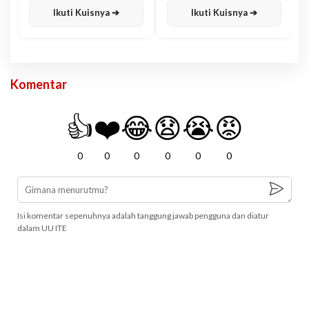
Ikuti Kuisnya ➔
Ikuti Kuisnya ➔
Komentar
👍
❤️
😂
😧
😭
😡
0
0
0
0
0
0
Isi komentar sepenuhnya adalah tanggung jawab pengguna dan diatur
dalam UU ITE