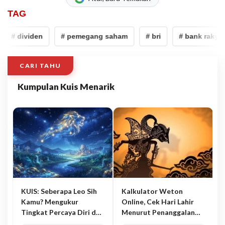
TAG
# dividen
# pemegang saham
# bri
# bank rakyat 
CARI TAHU
Kumpulan Kuis Menarik
KUIS: Seberapa Leo Sih
Kalkulator Weton
Kamu? Mengukur
Online, Cek Hari Lahir
Tingkat Percaya Diri dan
Menurut Penanggalan
Karisma
Jawa