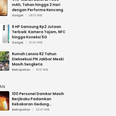
mAh, Tahan hingga 2 Hari
dengan Performa Kencang
Gadget
08:13 WIB
6 HP Samsung Rp2 Jutaan
Terbaik: Kamera Tajam, NFC
hingga Koneksi 5G
Gadget
10:30 WIB
Rumah Lansia 82 Tahun
Dieksekusi PN Jakbar Meski
Masih Sengketa
Metropolitan
19:31 WIB
HAN
100 Personel Damkar Masih
Berjibaku Padamkan
Kebakaran Gedung
Bapenda DKI
Metropolitan
23:47 WIB