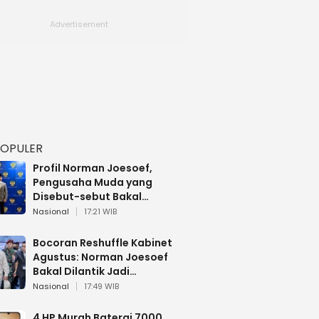
POPULER
Profil Norman Joesoef,
Pengusaha Muda yang
Disebut-sebut Bakal
Dilantik Jadi Wamenhan RI
Nasional
17:21 WIB
Bocoran Reshuffle Kabinet
Agustus: Norman Joesoef
Bakal Dilantik Jadi
Wamenhan RI
Nasional
17:49 WIB
4 HP Murah Baterai 7000