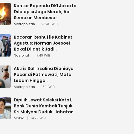
Kantor Bapenda DKI Jakarta
Dilalap si Jago Merah, Api
Semakin Membesar
Metropolitan
23:40 WIB
Bocoran Reshuffle Kabinet
Agustus: Norman Joesoef
Bakal Dilantik Jadi
Wamenhan RI
Nasional
17:49 WIB
Aktris Sali Irsalina Dianiaya
Pacar di Fatmawati, Mata
Lebam Hingga
Diselamatkan Polantas
Metropolitan
15:11 WIB
Dipilih Lewat Seleksi Ketat,
Bank Dunia Kembali Tunjuk
Sri Mulyani Duduki Jabatan
Strategis
Makro
14:29 WIB