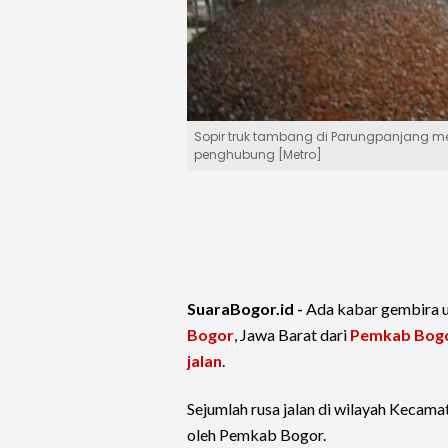
Sopir truk tambang di Parungpanjang m
penghubung [Metro]
SuaraBogor.id -
Ada kabar gembira 
Bogor
, Jawa Barat dari
Pemkab Bog
jalan
.
Sejumlah rusa jalan di wilayah Kecama
oleh Pemkab Bogor.