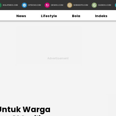
BOLATIMES.COM
HITEKNO.COM
DEWIKU.COM
MOBIMOTO.COM
GUIDEKU.COM
News
Lifestyle
Bola
Indeks
Untuk Warga