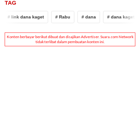
TAG
# link dana kaget
# Rabu
# dana
# dana kaget