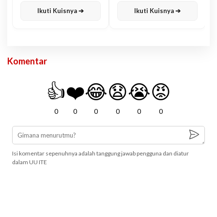
Ikuti Kuisnya ➔
Ikuti Kuisnya ➔
Komentar
👍
❤️
😂
😧
😭
😡
0
0
0
0
0
0
Isi komentar sepenuhnya adalah tanggung jawab pengguna dan diatur
dalam UU ITE