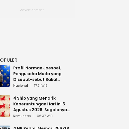
POPULER
Profil Norman Joesoef,
Pengusaha Muda yang
Disebut-sebut Bakal
Dilantik Jadi Wamenhan RI
Nasional
17:21 WIB
4 Shio yang Menarik
Keberuntungan Hari Ini 5
Agustus 2026: Segalanya
Berjalan Lancar
Komunitas
06:37 WIB
4 HP Redmi Memori 256 GB