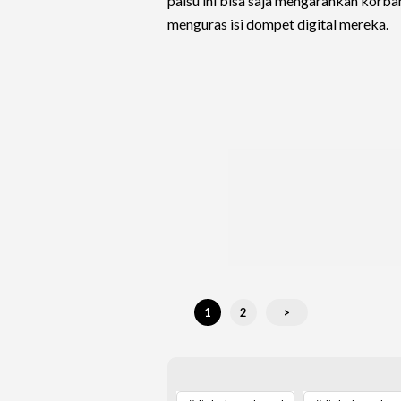
palsu ini bisa saja mengarahkan korba
menguras isi dompet digital mereka.
1
2
>