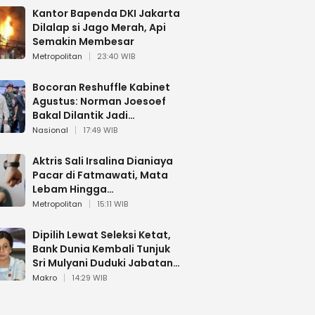
Kantor Bapenda DKI Jakarta
Dilalap si Jago Merah, Api
Semakin Membesar
Metropolitan
23:40 WIB
Bocoran Reshuffle Kabinet
Agustus: Norman Joesoef
Bakal Dilantik Jadi
Wamenhan RI
Nasional
17:49 WIB
Aktris Sali Irsalina Dianiaya
Pacar di Fatmawati, Mata
Lebam Hingga
Diselamatkan Polantas
Metropolitan
15:11 WIB
Dipilih Lewat Seleksi Ketat,
Bank Dunia Kembali Tunjuk
Sri Mulyani Duduki Jabatan
Strategis
Makro
14:29 WIB