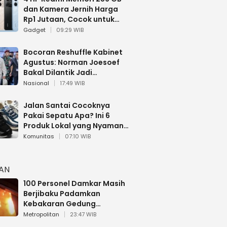
dan Kamera Jernih Harga
Rp1 Jutaan, Cocok untuk
Multitasking
Gadget
09:29 WIB
Bocoran Reshuffle Kabinet
Agustus: Norman Joesoef
Bakal Dilantik Jadi
Wamenhan RI
Nasional
17:49 WIB
Jalan Santai Cocoknya
Pakai Sepatu Apa? Ini 6
Produk Lokal yang Nyaman
Buat 17 Agustusan
Komunitas
07:10 WIB
HAN
100 Personel Damkar Masih
Berjibaku Padamkan
Kebakaran Gedung
Bapenda DKI
Metropolitan
23:47 WIB