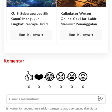
KUIS: Seberapa Leo Sih
Kalkulator Weton
Kamu? Mengukur
Online, Cek Hari Lahir
Tingkat Percaya Diri dan
Menurut Penanggalan
Karisma
Jawa
Ikuti Kuisnya ➔
Ikuti Kuisnya ➔
Komentar
👍
❤️
😂
😧
😭
😡
0
0
0
0
0
0
Isi komentar sepenuhnya adalah tanggung jawab pengguna dan diatur