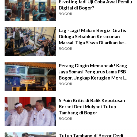
E-voting Jadi Uji Coba Awal Pemilu
Digital di Bogor?
BOGOR
Lagi-Lagi! Makan Bergizi Gratis
Diduga Sebabkan Keracunan
Massal, Tiga Siswa Dilarikan ke
RSUD Ciawi
BOGOR
Perang Dingin Memuncak! Kang
Jaya Somasi Pengurus Lama PSB
Bogor, Ungkap Kerugian Moral
dan ...
BOGOR
5 Poin Kritis di Balik Keputusan
Berani Dedi Mulyadi Tutup
Tambang di Bogor
BOGOR
Tutup Tambang di Bogor, Dedi