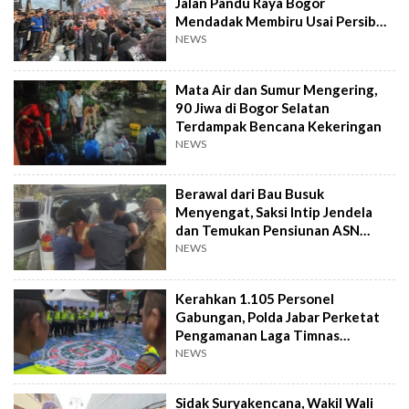
Jalan Pandu Raya Bogor
Mendadak Membiru Usai Persib
Libas Persija
NEWS
Mata Air dan Sumur Mengering,
90 Jiwa di Bogor Selatan
Terdampak Bencana Kekeringan
NEWS
Berawal dari Bau Busuk
Menyengat, Saksi Intip Jendela
dan Temukan Pensiunan ASN
Meninggal Kaku
NEWS
Kerahkan 1.105 Personel
Gabungan, Polda Jabar Perketat
Pengamanan Laga Timnas
Indonesia vs Vietnam
NEWS
Sidak Suryakencana, Wakil Wali