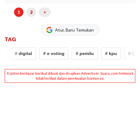
1
2
>
Atur, Baru Temukan
TAG
# digital
# e voting
# pemilu
# kpu
# Bogo