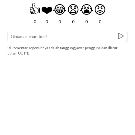
👍
❤️
😂
😧
😭
😡
0
0
0
0
0
0
Isi komentar sepenuhnya adalah tanggung jawab pengguna dan diatur
dalam UU ITE