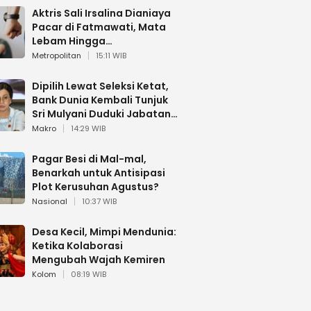
Aktris Sali Irsalina Dianiaya
Pacar di Fatmawati, Mata
Lebam Hingga
Diselamatkan Polantas
Metropolitan
15:11 WIB
Dipilih Lewat Seleksi Ketat,
Bank Dunia Kembali Tunjuk
Sri Mulyani Duduki Jabatan
Strategis
Makro
14:29 WIB
Pagar Besi di Mal-mal,
Benarkah untuk Antisipasi
Plot Kerusuhan Agustus?
Nasional
10:37 WIB
Desa Kecil, Mimpi Mendunia:
Ketika Kolaborasi
Mengubah Wajah Kemiren
Kolom
08:19 WIB