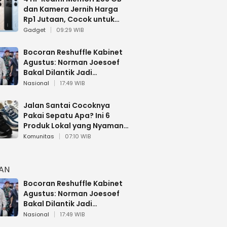
dan Kamera Jernih Harga
Rp1 Jutaan, Cocok untuk
Multitasking
Gadget
09:29 WIB
Bocoran Reshuffle Kabinet
Agustus: Norman Joesoef
Bakal Dilantik Jadi
Wamenhan RI
Nasional
17:49 WIB
Jalan Santai Cocoknya
Pakai Sepatu Apa? Ini 6
Produk Lokal yang Nyaman
Buat 17 Agustusan
Komunitas
07:10 WIB
HAN
Bocoran Reshuffle Kabinet
Agustus: Norman Joesoef
Bakal Dilantik Jadi
Wamenhan RI
Nasional
17:49 WIB