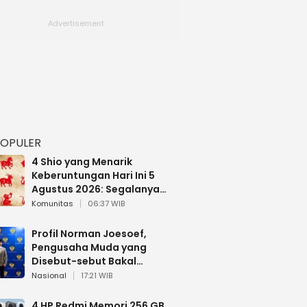
POPULER
4 Shio yang Menarik
Keberuntungan Hari Ini 5
Agustus 2026: Segalanya
Berjalan Lancar
Komunitas
06:37 WIB
Profil Norman Joesoef,
Pengusaha Muda yang
Disebut-sebut Bakal
Dilantik Jadi Wamenhan RI
Nasional
17:21 WIB
4 HP Redmi Memori 256 GB