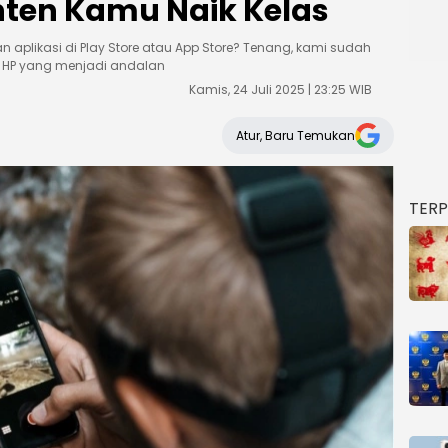
onten Kamu Naik Kelas
 aplikasi di Play Store atau App Store? Tenang, kami sudah
di HP yang menjadi andalan
Kamis, 24 Juli 2025 | 23:25 WIB
Atur, Baru Temukan
TER