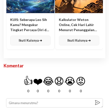
KUIS: Seberapa Leo Sih
Kalkulator Weton
Kamu? Mengukur
Online, Cek Hari Lahir
Tingkat Percaya Diri dan
Menurut Penanggalan
Karisma
Jawa
Ikuti Kuisnya ➔
Ikuti Kuisnya ➔
Komentar
👍
❤️
😂
😧
😭
😡
0
0
0
0
0
0