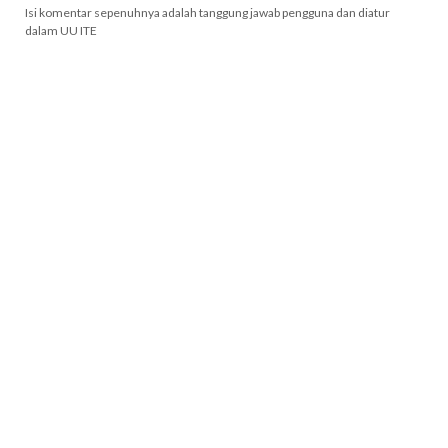
Isi komentar sepenuhnya adalah tanggung jawab pengguna dan diatur
dalam UU ITE