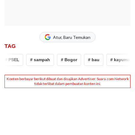
Atur, Baru Temukan
TAG
# PSEL
# sampah
# Bogor
# bau
# kayumanis