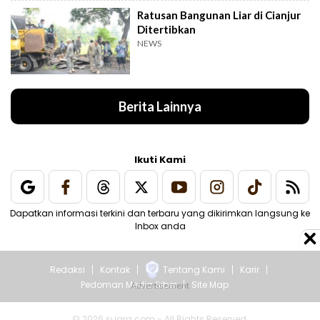
Ratusan Bangunan Liar di Cianjur
Ditertibkan
NEWS
Berita Lainnya
Ikuti Kami
Dapatkan informasi terkini dan terbaru yang dikirimkan langsung ke
Inbox anda
Redaksi
Kontak
Tentang Kami
Karir
Pedoman Media Siber
Site Map
© 2026 suara.com - All Rights Reserved.