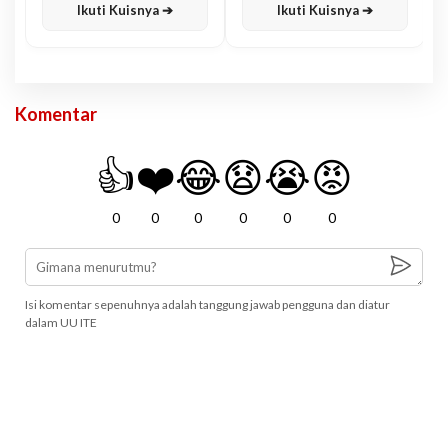
Ikuti Kuisnya ➔
Ikuti Kuisnya ➔
Komentar
👍
❤️
😂
😧
😭
😡
0
0
0
0
0
0
Isi komentar sepenuhnya adalah tanggung jawab pengguna dan diatur
dalam UU ITE