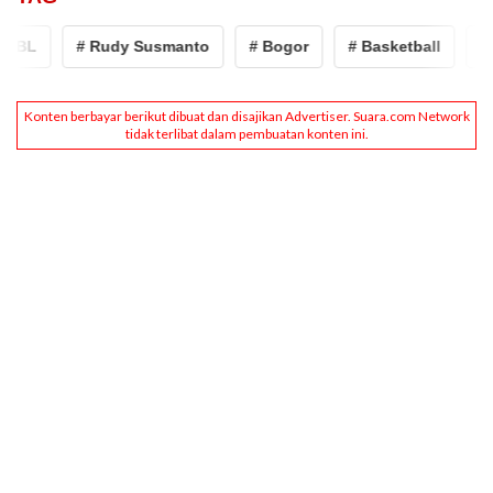
BL
# Rudy Susmanto
# Bogor
# Basketball
# Bo