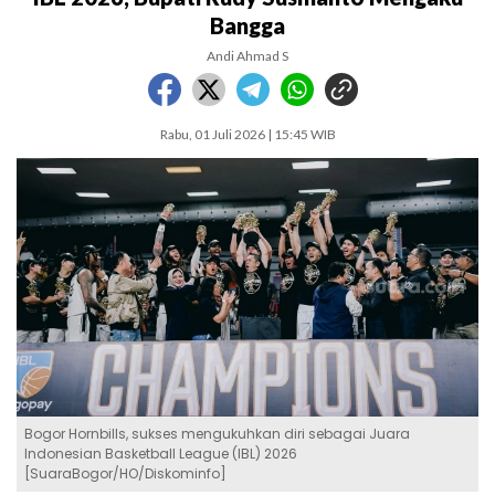
Bangga
Andi Ahmad S
Rabu, 01 Juli 2026 | 15:45 WIB
Bogor Hornbills, sukses mengukuhkan diri sebagai Juara
Indonesian Basketball League (IBL) 2026
[SuaraBogor/HO/Diskominfo]