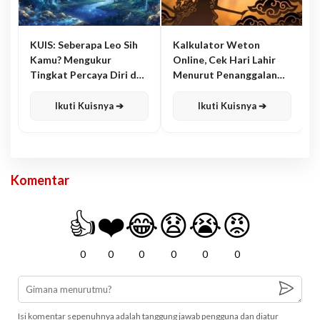
KUIS: Seberapa Leo Sih
Kalkulator Weton
Kamu? Mengukur
Online, Cek Hari Lahir
Tingkat Percaya Diri dan
Menurut Penanggalan
Karisma
Jawa
Ikuti Kuisnya ➔
Ikuti Kuisnya ➔
Komentar
👍
❤️
😂
😧
😭
😡
0
0
0
0
0
0
Isi komentar sepenuhnya adalah tanggung jawab pengguna dan diatur