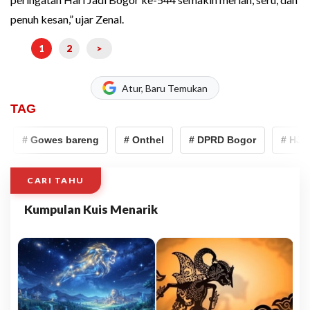
penuh kesan,” ujar Zenal.
1
2
>
Atur, Baru Temukan
TAG
# Gowes bareng
# Onthel
# DPRD Bogor
# HJB K
CARI TAHU
Kumpulan Kuis Menarik