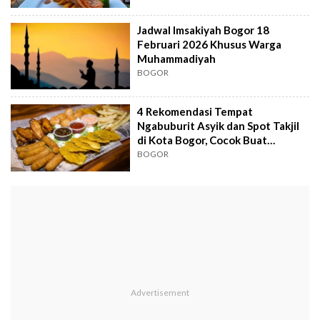
Jadwal Imsakiyah Bogor 18
Februari 2026 Khusus Warga
Muhammadiyah
BOGOR
4 Rekomendasi Tempat
Ngabuburit Asyik dan Spot Takjil
di Kota Bogor, Cocok Buat
Milenial dan Gen Z
BOGOR