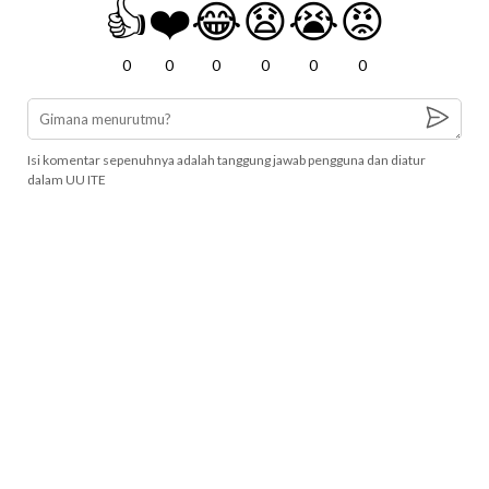
👍
❤️
😂
😧
😭
😡
0
0
0
0
0
0
Isi komentar sepenuhnya adalah tanggung jawab pengguna dan diatur
dalam UU ITE