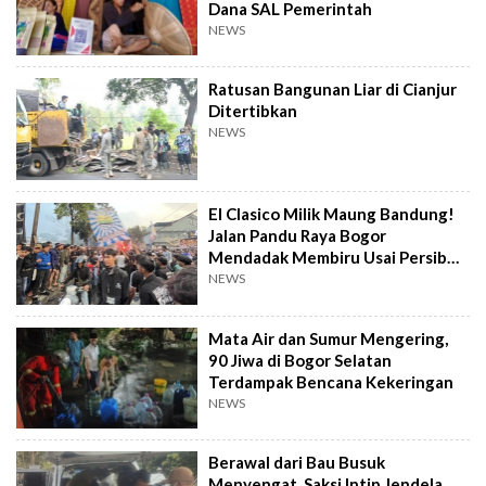
Dana SAL Pemerintah
NEWS
Ratusan Bangunan Liar di Cianjur
Ditertibkan
NEWS
El Clasico Milik Maung Bandung!
Jalan Pandu Raya Bogor
Mendadak Membiru Usai Persib
Libas Persija
NEWS
Mata Air dan Sumur Mengering,
90 Jiwa di Bogor Selatan
Terdampak Bencana Kekeringan
NEWS
Berawal dari Bau Busuk
Menyengat, Saksi Intip Jendela