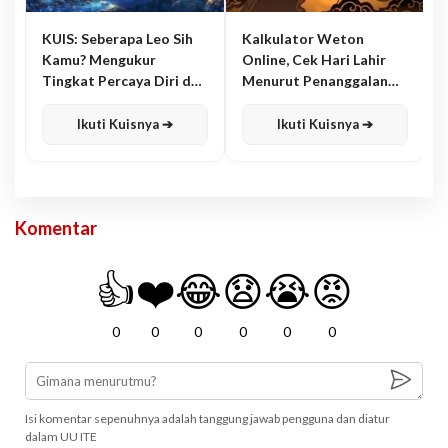
KUIS: Seberapa Leo Sih
Kalkulator Weton
Kamu? Mengukur
Online, Cek Hari Lahir
Tingkat Percaya Diri dan
Menurut Penanggalan
Karisma
Jawa
Ikuti Kuisnya ➔
Ikuti Kuisnya ➔
Komentar
👍
❤️
😂
😧
😭
😡
0
0
0
0
0
0
Isi komentar sepenuhnya adalah tanggung jawab pengguna dan diatur
dalam UU ITE