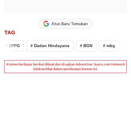
Atur, Baru Temukan
TAG
# SPPG
# Dadan Hindayana
# BGN
# mbg
# ra