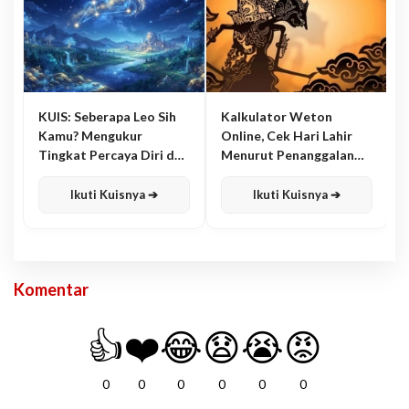
KUIS: Seberapa Leo Sih
Kalkulator Weton
Kamu? Mengukur
Online, Cek Hari Lahir
Tingkat Percaya Diri dan
Menurut Penanggalan
Karisma
Jawa
Ikuti Kuisnya ➔
Ikuti Kuisnya ➔
Komentar
👍
❤️
😂
😧
😭
😡
0
0
0
0
0
0