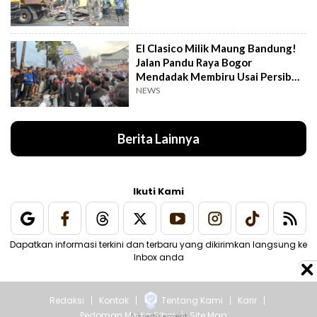
El Clasico Milik Maung Bandung!
Jalan Pandu Raya Bogor
Mendadak Membiru Usai Persib
Libas Persija
NEWS
Berita Lainnya
Ikuti Kami
Dapatkan informasi terkini dan terbaru yang dikirimkan langsung ke
Inbox anda
Redaksi
Kontak
Tentang Kami
Karir
Pedoman Media Siber
Site Map