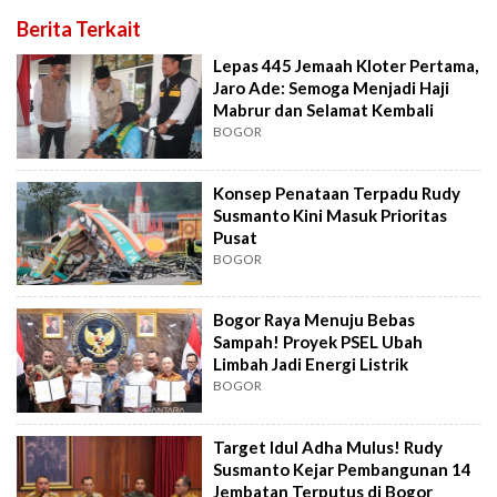
Berita Terkait
Lepas 445 Jemaah Kloter Pertama,
Jaro Ade: Semoga Menjadi Haji
Mabrur dan Selamat Kembali
BOGOR
Konsep Penataan Terpadu Rudy
Susmanto Kini Masuk Prioritas
Pusat
BOGOR
Bogor Raya Menuju Bebas
Sampah! Proyek PSEL Ubah
Limbah Jadi Energi Listrik
BOGOR
Target Idul Adha Mulus! Rudy
Susmanto Kejar Pembangunan 14
Jembatan Terputus di Bogor