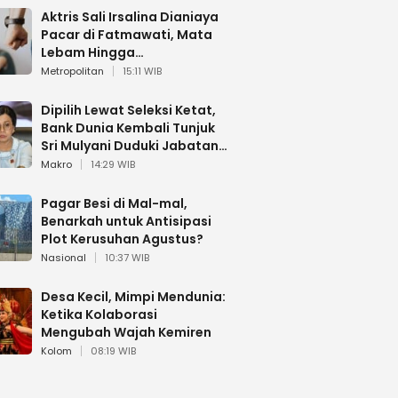
Aktris Sali Irsalina Dianiaya
Pacar di Fatmawati, Mata
Lebam Hingga
Diselamatkan Polantas
Metropolitan
15:11 WIB
Dipilih Lewat Seleksi Ketat,
Bank Dunia Kembali Tunjuk
Sri Mulyani Duduki Jabatan
Strategis
Makro
14:29 WIB
Pagar Besi di Mal-mal,
Benarkah untuk Antisipasi
Plot Kerusuhan Agustus?
Nasional
10:37 WIB
Desa Kecil, Mimpi Mendunia:
Ketika Kolaborasi
Mengubah Wajah Kemiren
Kolom
08:19 WIB