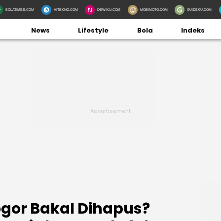
BOLATIMES.COM
HITEKNO.COM
DEWIKU.COM
MOBIMOTO.COM
GUIDEKU.COM
News
Lifestyle
Bola
Indeks
ogor Bakal Dihapus?