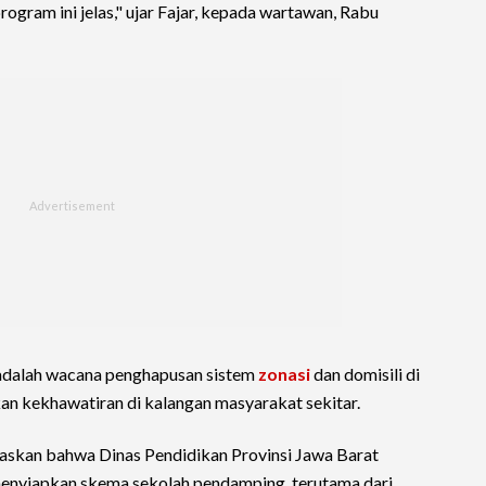
program ini jelas," ujar Fajar, kepada wartawan, Rabu
n adalah wacana penghapusan sistem
zonasi
dan domisili di
 kekhawatiran di kalangan masyarakat sekitar.
laskan bahwa Dinas Pendidikan Provinsi Jawa Barat
enyiapkan skema sekolah pendamping, terutama dari