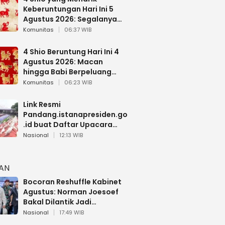
Keberuntungan Hari Ini 5
Agustus 2026: Segalanya
Berjalan Lancar
Komunitas
06:37 WIB
4 Shio Beruntung Hari Ini 4
Agustus 2026: Macan
hingga Babi Berpeluang
Dapat Kabar Baik
Komunitas
06:23 WIB
Link Resmi
Pandang.istanapresiden.go
.id buat Daftar Upacara
Bendera HUT RI di Istana
Nasional
12:13 WIB
Negara
HAN
Bocoran Reshuffle Kabinet
Agustus: Norman Joesoef
Bakal Dilantik Jadi
Wamenhan RI
Nasional
17:49 WIB