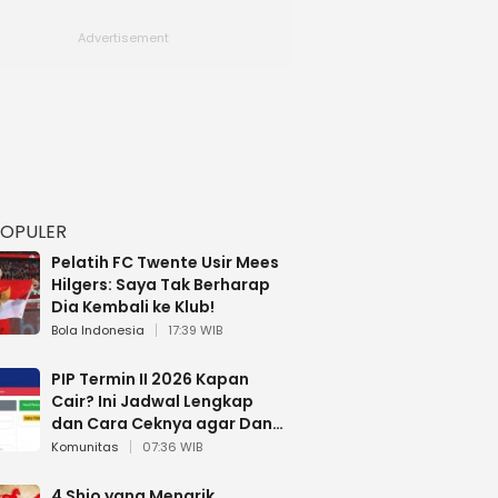
POPULER
Pelatih FC Twente Usir Mees
Hilgers: Saya Tak Berharap
Dia Kembali ke Klub!
Bola Indonesia
17:39 WIB
PIP Termin II 2026 Kapan
Cair? Ini Jadwal Lengkap
dan Cara Ceknya agar Dana
Tidak Hangus!
Komunitas
07:36 WIB
4 Shio yang Menarik