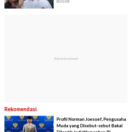
Dinas
BOGOR
Rekomendasi
Profil Norman Joesoef, Pengusaha
Muda yang Disebut-sebut Bakal
Dilantik Jadi Wamenhan RI