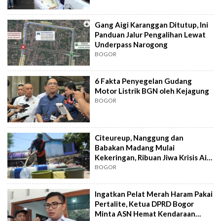
Gang Aigi Karanggan Ditutup, Ini
Panduan Jalur Pengalihan Lewat
Underpass Narogong
BOGOR
6 Fakta Penyegelan Gudang
Motor Listrik BGN oleh Kejagung
BOGOR
Citeureup, Nanggung dan
Babakan Madang Mulai
Kekeringan, Ribuan Jiwa Krisis Air
Bersih
BOGOR
Ingatkan Pelat Merah Haram Pakai
Pertalite, Ketua DPRD Bogor
Minta ASN Hemat Kendaraan