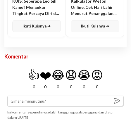
KUIS: Seberapa Leo Sih
Kalkulator Weton
Kamu? Mengukur
Online, Cek Hari Lahir
Tingkat Percaya Diri dan
Menurut Penanggalan
Karisma
Jawa
Ikuti Kuisnya ➔
Ikuti Kuisnya ➔
Komentar
👍
❤️
😂
😧
😭
😡
0
0
0
0
0
0
Isi komentar sepenuhnya adalah tanggung jawab pengguna dan diatur
dalam UU ITE