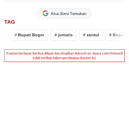
Atur, Baru Temukan
TAG
# Bupati Bogor
# jurnalis
# sentul
# Bogor