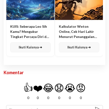
KUIS: Seberapa Leo Sih
Kalkulator Weton
Kamu? Mengukur
Online, Cek Hari Lahir
Tingkat Percaya Diri dan
Menurut Penanggalan
Karisma
Jawa
Ikuti Kuisnya ➔
Ikuti Kuisnya ➔
Komentar
👍
❤️
😂
😧
😭
😡
0
0
0
0
0
0