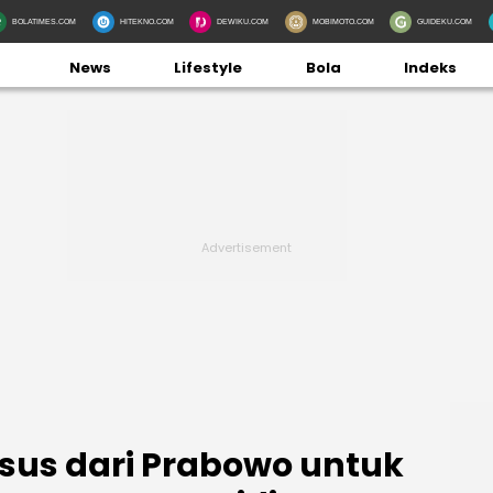
BOLATIMES.COM
HITEKNO.COM
DEWIKU.COM
MOBIMOTO.COM
GUIDEKU.COM
News
Lifestyle
Bola
Indeks
sus dari Prabowo untuk