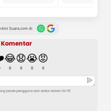
terkini Suara.com di:
Komentar
️
😂
😧
😭
😡
0
0
0
0
0
ung jawab pengguna dan diatur dalam UU ITE