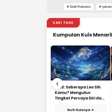
# Didit Prabowo
# jokowi
CARI TAHU
Kumpulan Kuis Menari
❮
KUIS: Seberapa Leo Sih
Kamu? Mengukur
Tingkat Percaya Diri dan
Karisma
Ikuti Kuisnya ➔