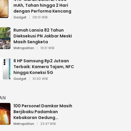
mAh, Tahan hingga 2 Hari
dengan Performa Kencang
Gadget
08:13 WIB
Rumah Lansia 82 Tahun
Dieksekusi PN Jakbar Meski
Masih Sengketa
Metropolitan
19:31 WIB
6 HP Samsung Rp2 Jutaan
Terbaik: Kamera Tajam, NFC
hingga Koneksi 5G
Gadget
10:30 WIB
HAN
100 Personel Damkar Masih
Berjibaku Padamkan
Kebakaran Gedung
Bapenda DKI
Metropolitan
23:47 WIB