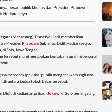
nya pesan politik khusus dari Presiden Prabowo
it Hediprasetyo.
Negara (Mensesneg), Prasetyo Hadi, memberikan
utra Presiden
Prabowo
Subianto, Didit Hediprasetyo,
 di Solo, Jawa Tengah.
 tersebut murni merupakan bentuk silaturahmi personal
tentu.
 guna meredam spekulasi publik mengenai kemungkinan
litik antara kedua tokoh besar tersebut.
n Didit di kediaman pribadi
Jokowi
di Solo berlangsung
 tersebut untuk menghadiri rangkaian kegiatan peringatan