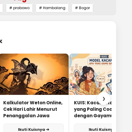
# prabowo
# Hambalang
# Bogor
k
❯
Kalkulator Weton Online,
KUIS: Kacamata Apa
Cek Hari Lahir Menurut
yang Paling Cocok
Penanggalan Jawa
dengan Gayamu?
Ikuti Kuisnya ➔
Ikuti Kuisnya ➔