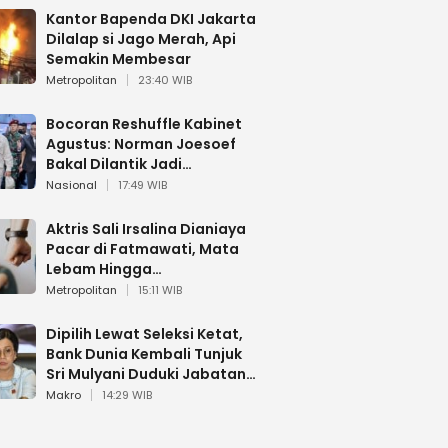
Kantor Bapenda DKI Jakarta
Dilalap si Jago Merah, Api
Semakin Membesar
Metropolitan
23:40 WIB
Bocoran Reshuffle Kabinet
Agustus: Norman Joesoef
Bakal Dilantik Jadi
Wamenhan RI
Nasional
17:49 WIB
Aktris Sali Irsalina Dianiaya
Pacar di Fatmawati, Mata
Lebam Hingga
Diselamatkan Polantas
Metropolitan
15:11 WIB
Dipilih Lewat Seleksi Ketat,
Bank Dunia Kembali Tunjuk
Sri Mulyani Duduki Jabatan
Strategis
Makro
14:29 WIB