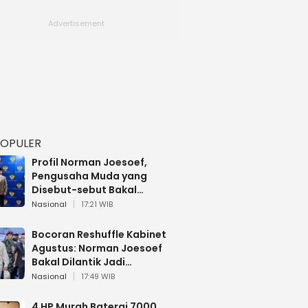
POPULER
Profil Norman Joesoef,
Pengusaha Muda yang
Disebut-sebut Bakal
Dilantik Jadi Wamenhan RI
Nasional
17:21 WIB
Bocoran Reshuffle Kabinet
Agustus: Norman Joesoef
Bakal Dilantik Jadi
Wamenhan RI
Nasional
17:49 WIB
4 HP Murah Baterai 7000