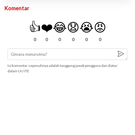
Komentar
👍
❤️
😂
😧
😭
😡
0
0
0
0
0
0
Isi komentar sepenuhnya adalah tanggung jawab pengguna dan diatur
dalam UU ITE