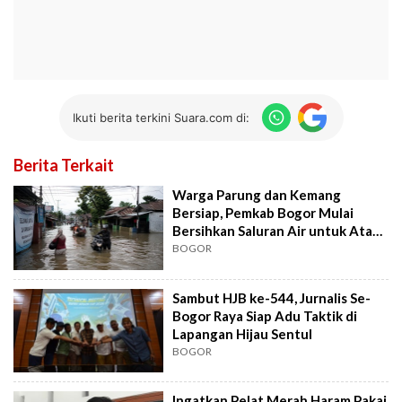
Ikuti berita terkini Suara.com di:
Berita Terkait
Warga Parung dan Kemang
Bersiap, Pemkab Bogor Mulai
Bersihkan Saluran Air untuk Atasi
Banjir
BOGOR
Sambut HJB ke-544, Jurnalis Se-
Bogor Raya Siap Adu Taktik di
Lapangan Hijau Sentul
BOGOR
Ingatkan Pelat Merah Haram Pakai