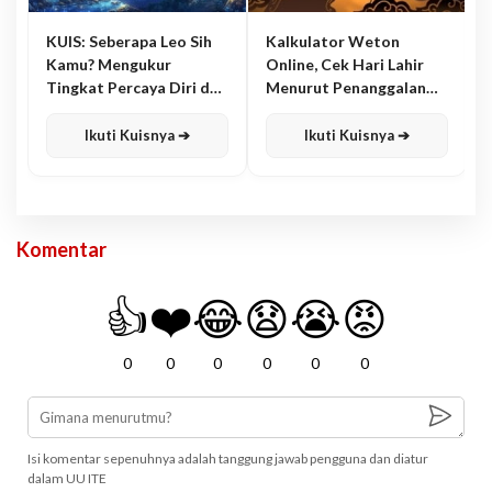
KUIS: Seberapa Leo Sih
Kalkulator Weton
Kamu? Mengukur
Online, Cek Hari Lahir
Tingkat Percaya Diri dan
Menurut Penanggalan
Karisma
Jawa
Ikuti Kuisnya ➔
Ikuti Kuisnya ➔
Komentar
👍
❤️
😂
😧
😭
😡
0
0
0
0
0
0
Isi komentar sepenuhnya adalah tanggung jawab pengguna dan diatur
dalam UU ITE