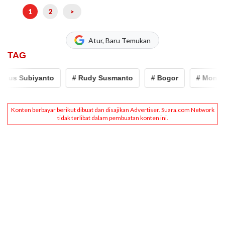
1
2
>
Atur, Baru Temukan
TAG
s Subiyanto
# Rudy Susmanto
# Bogor
# Monumen 