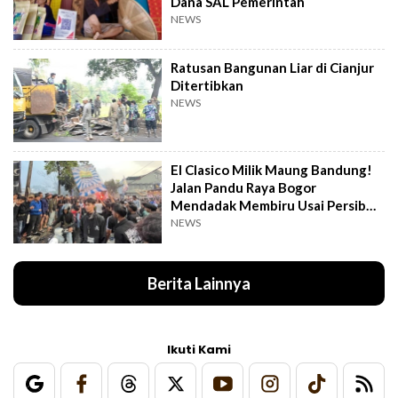
Dana SAL Pemerintah
NEWS
Ratusan Bangunan Liar di Cianjur
Ditertibkan
NEWS
El Clasico Milik Maung Bandung!
Jalan Pandu Raya Bogor
Mendadak Membiru Usai Persib
Libas Persija
NEWS
Berita Lainnya
Ikuti Kami