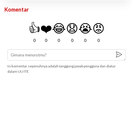
Komentar
👍
❤️
😂
😧
😭
😡
0
0
0
0
0
0
Isi komentar sepenuhnya adalah tanggung jawab pengguna dan diatur
dalam UU ITE