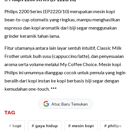
Philips 2200 Series (EP2220/10) merupakan mesin kopi
bean-to-cup otomatis yang ringkas, mampu menghasilkan
espresso dan kopi aromatik dari biji segar menggunakan
grinder keramik tahan lama.
Fitur utamanya antara lain layar sentuh intuitif, Classic Milk
Frother untuk buih susu (cappuccino/latte), dan penyesuaian
aroma serta volume melalui My Coffee Choice. Mesin kopi
Philips ini umumnya dianggap cocok untuk pemula yang ingin
beralih dari kopi instan ke kopi berbasis biji segar dengan
kemudahan one-touch. ***
Atur, Baru Temukan
TAG
# kopi
# gaya hidup
# mesin kopi
# philips
#