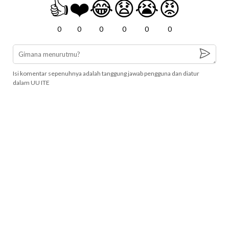
👍
❤️
😂
😧
😭
😡
0
0
0
0
0
0
Isi komentar sepenuhnya adalah tanggung jawab pengguna dan diatur
dalam UU ITE