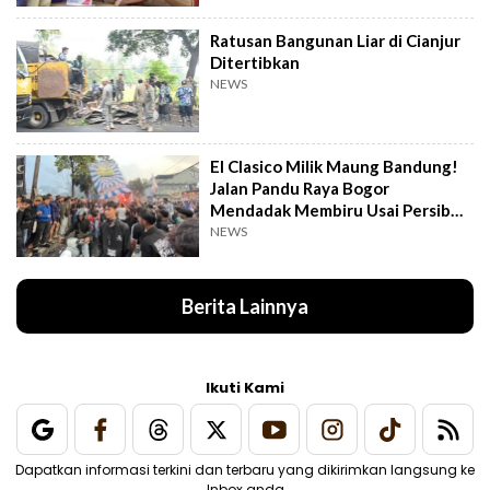
Ratusan Bangunan Liar di Cianjur
Ditertibkan
NEWS
El Clasico Milik Maung Bandung!
Jalan Pandu Raya Bogor
Mendadak Membiru Usai Persib
Libas Persija
NEWS
Berita Lainnya
Ikuti Kami
Dapatkan informasi terkini dan terbaru yang dikirimkan langsung ke
Inbox anda