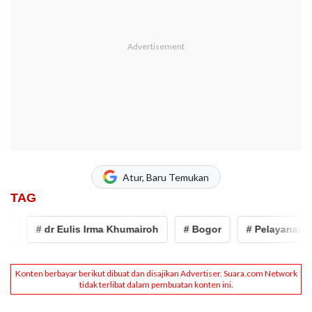
Atur, Baru Temukan
TAG
# dr Eulis Irma Khumairoh
# Bogor
# Pelayanan