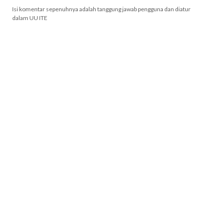
Isi komentar sepenuhnya adalah tanggung jawab pengguna dan diatur
dalam UU ITE