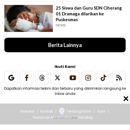
25 Siswa dan Guru SDN Ciherang
01 Dramaga dilarikan ke
Puskesmas
NEWS
Berita Lainnya
Ikuti Kami
Dapatkan informasi terkini dan terbaru yang dikirimkan langsung ke
Inbox anda
Redaksi
Kontak
Tentang Kami
Karir
Pedoman Media Siber
Site Map