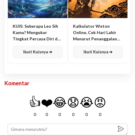
KUIS: Seberapa Leo Sih
Kalkulator Weton
Kamu? Mengukur
Online, Cek Hari Lahir
Tingkat Percaya Diri dan
Menurut Penanggalan
Karisma
Jawa
Ikuti Kuisnya ➔
Ikuti Kuisnya ➔
Komentar
👍
❤️
😂
😧
😭
😡
0
0
0
0
0
0