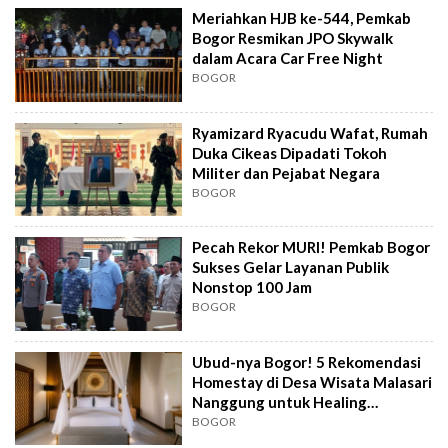
Meriahkan HJB ke-544, Pemkab
Bogor Resmikan JPO Skywalk
dalam Acara Car Free Night
BOGOR
Ryamizard Ryacudu Wafat, Rumah
Duka Cikeas Dipadati Tokoh
Militer dan Pejabat Negara
BOGOR
Pecah Rekor MURI! Pemkab Bogor
Sukses Gelar Layanan Publik
Nonstop 100 Jam
BOGOR
Ubud-nya Bogor! 5 Rekomendasi
Homestay di Desa Wisata Malasari
Nanggung untuk Healing
Maksimal
BOGOR