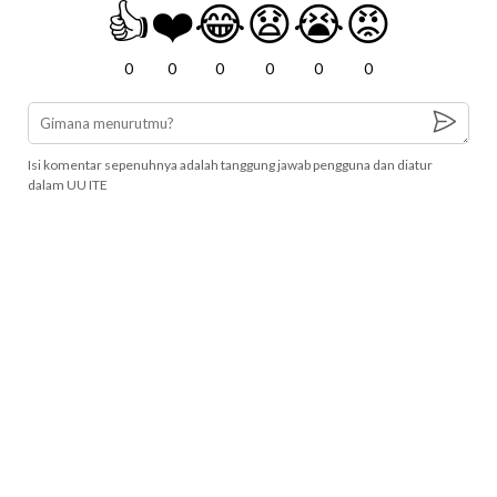
👍
❤️
😂
😧
😭
😡
0
0
0
0
0
0
Isi komentar sepenuhnya adalah tanggung jawab pengguna dan diatur
dalam UU ITE