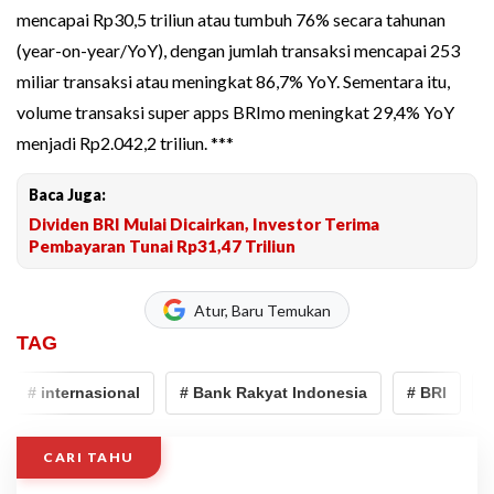
mencapai Rp30,5 triliun atau tumbuh 76% secara tahunan
(year-on-year/YoY), dengan jumlah transaksi mencapai 253
miliar transaksi atau meningkat 86,7% YoY. Sementara itu,
volume transaksi super apps BRImo meningkat 29,4% YoY
menjadi Rp2.042,2 triliun. ***
Baca Juga:
Dividen BRI Mulai Dicairkan, Investor Terima
Pembayaran Tunai Rp31,47 Triliun
Atur, Baru Temukan
TAG
# internasional
# Bank Rakyat Indonesia
# BRI
# B
CARI TAHU