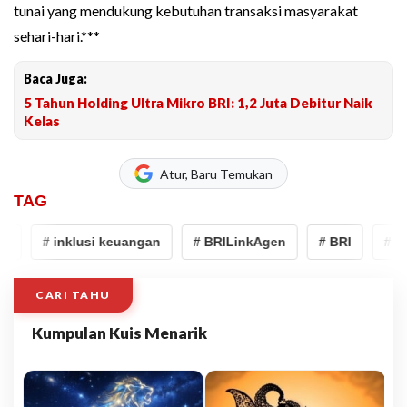
tunai yang mendukung kebutuhan transaksi masyarakat
sehari-hari.***
Baca Juga:
5 Tahun Holding Ultra Mikro BRI: 1,2 Juta Debitur Naik
Kelas
Atur, Baru Temukan
TAG
I
# inklusi keuangan
# BRILinkAgen
# BRI
# in
CARI TAHU
Kumpulan Kuis Menarik