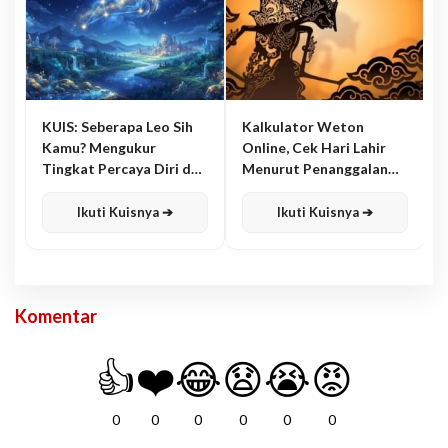
KUIS: Seberapa Leo Sih
Kalkulator Weton
Kamu? Mengukur
Online, Cek Hari Lahir
Tingkat Percaya Diri dan
Menurut Penanggalan
Karisma
Jawa
Ikuti Kuisnya ➔
Ikuti Kuisnya ➔
Komentar
👍
❤️
😂
😧
😭
😡
0
0
0
0
0
0