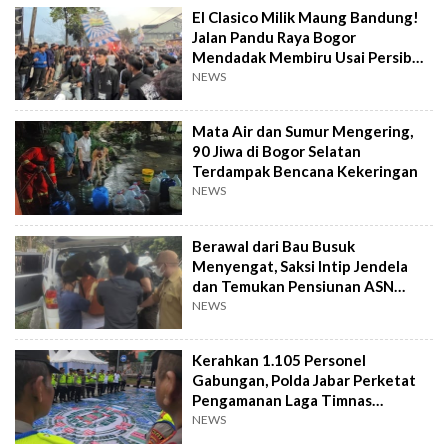
El Clasico Milik Maung Bandung!
Jalan Pandu Raya Bogor
Mendadak Membiru Usai Persib
Libas Persija
NEWS
Mata Air dan Sumur Mengering,
90 Jiwa di Bogor Selatan
Terdampak Bencana Kekeringan
NEWS
Berawal dari Bau Busuk
Menyengat, Saksi Intip Jendela
dan Temukan Pensiunan ASN
Meninggal Kaku
NEWS
Kerahkan 1.105 Personel
Gabungan, Polda Jabar Perketat
Pengamanan Laga Timnas
Indonesia vs Vietnam
NEWS