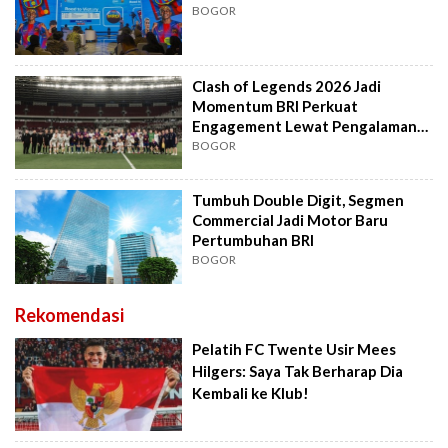
BOGOR
Clash of Legends 2026 Jadi
Momentum BRI Perkuat
Engagement Lewat Pengalaman
Sepak Bola Kelas Dunia
BOGOR
Tumbuh Double Digit, Segmen
Commercial Jadi Motor Baru
Pertumbuhan BRI
BOGOR
Rekomendasi
Pelatih FC Twente Usir Mees
Hilgers: Saya Tak Berharap Dia
Kembali ke Klub!