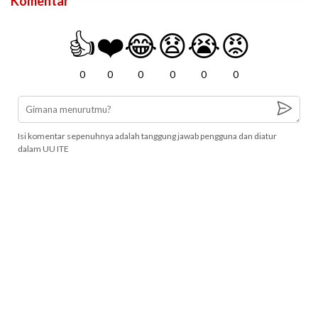
Komentar
👍
❤️
😂
😧
😭
😡
0
0
0
0
0
0
Isi komentar sepenuhnya adalah tanggung jawab pengguna dan diatur
dalam UU ITE