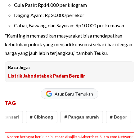
Gula Pasir: Rp14.000 per kilogram
Daging Ayam: Rp30.000 per ekor
Cabai, Bawang, dan Sayuran: Rp10.000 per kemasan
"Kami ingin memastikan masyarakat bisa mendapatkan
kebutuhan pokok yang menjadi konsumsi sehari-hari dengan
harga yang jauh lebih terjangkau," tambah Teuku.
Baca Juga:
Listrik Jabodetabek Padam Bergilir
Atur, Baru Temukan
TAG
kansari
# Cibinong
# Pangan murah
# Bogor
# 