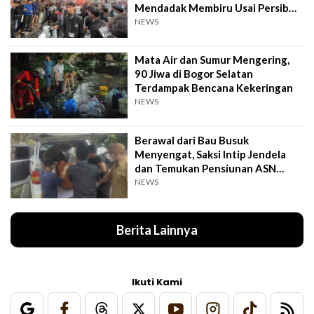
Mendadak Membiru Usai Persib
Libas Persija
NEWS
Mata Air dan Sumur Mengering,
90 Jiwa di Bogor Selatan
Terdampak Bencana Kekeringan
NEWS
Berawal dari Bau Busuk
Menyengat, Saksi Intip Jendela
dan Temukan Pensiunan ASN
Meninggal Kaku
NEWS
Berita Lainnya
Ikuti Kami