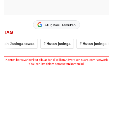
Atur, Baru Temukan
TAG
h Jasinga tewas
# Hutan jasinga
# Hutan jasinga bogor