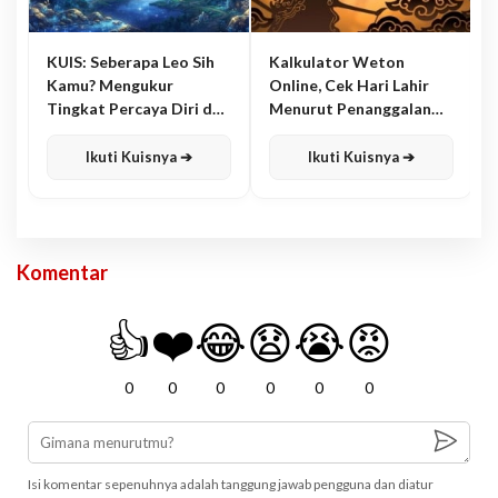
KUIS: Seberapa Leo Sih
Kalkulator Weton
Kamu? Mengukur
Online, Cek Hari Lahir
Tingkat Percaya Diri dan
Menurut Penanggalan
Karisma
Jawa
Ikuti Kuisnya ➔
Ikuti Kuisnya ➔
Komentar
👍
❤️
😂
😧
😭
😡
0
0
0
0
0
0
Isi komentar sepenuhnya adalah tanggung jawab pengguna dan diatur