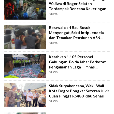
90 Jiwa di Bogor Selatan
Terdampak Bencana Kekeringan
NEWS
Berawal dari Bau Busuk
Menyengat, Saksi Intip Jendela
dan Temukan Pensiunan ASN
Meninggal Kaku
NEWS
Kerahkan 1.105 Personel
Gabungan, Polda Jabar Perketat
Pengamanan Laga Timnas
Indonesia vs Vietnam
NEWS
Sidak Suryakencana, Wakil Wali
Kota Bogor Bongkar Setoran Jukir
Cuan Hingga Rp480 Ribu Sehari
NEWS