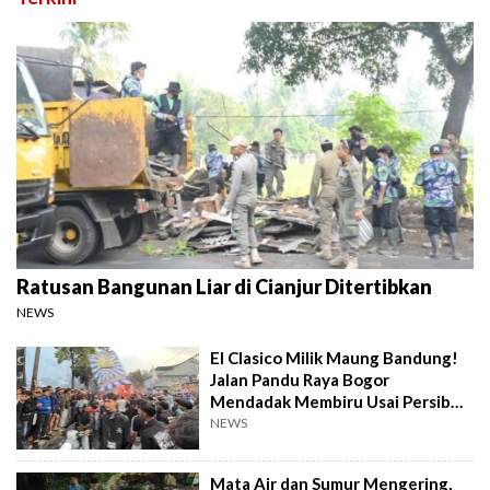
Ratusan Bangunan Liar di Cianjur Ditertibkan
NEWS
El Clasico Milik Maung Bandung!
Jalan Pandu Raya Bogor
Mendadak Membiru Usai Persib
Libas Persija
NEWS
Mata Air dan Sumur Mengering,