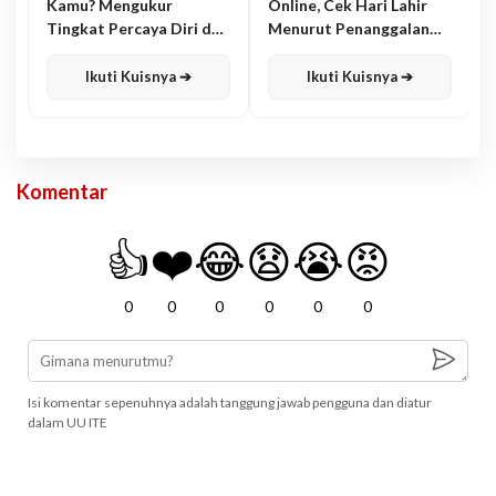
Kamu? Mengukur
Online, Cek Hari Lahir
Tingkat Percaya Diri dan
Menurut Penanggalan
Karisma
Jawa
Ikuti Kuisnya ➔
Ikuti Kuisnya ➔
Komentar
👍
❤️
😂
😧
😭
😡
0
0
0
0
0
0
Isi komentar sepenuhnya adalah tanggung jawab pengguna dan diatur
dalam UU ITE