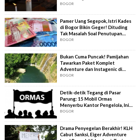
Peka
BOGOR
Pamer Uang Segepok, Istri Kades
di Bogor Bikin Geger! Dituding
Tak Masalah Soal Penutupan
Tambang
BOGOR
Bukan Cuma Puncak! Pamijahan
Tawarkan Paket Komplet
Adventure dan Instagenic di
Bogor
BOGOR
Detik-detik Tegang di Pasar
Parung: 15 Mobil Ormas
Menyerbu Kantor Pengelola, Ini
Kronologinya
BOGOR
Drama Penyegelan Berakhir! KLH
Cabut Sanksi, Eiger Adventure