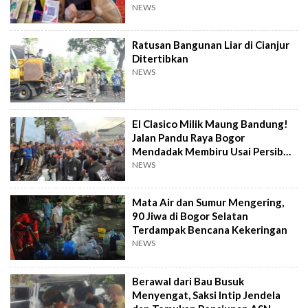
NEWS
Ratusan Bangunan Liar di Cianjur
Ditertibkan
NEWS
El Clasico Milik Maung Bandung!
Jalan Pandu Raya Bogor
Mendadak Membiru Usai Persib
Libas Persija
NEWS
Mata Air dan Sumur Mengering,
90 Jiwa di Bogor Selatan
Terdampak Bencana Kekeringan
NEWS
Berawal dari Bau Busuk
Menyengat, Saksi Intip Jendela