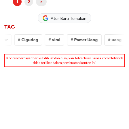
1
2
>
Atur, Baru Temukan
TAG
r
# Cigudeg
# viral
# Pamer Uang
# uang
#