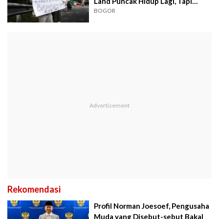
Land Puncak Hidup Lagi, Tapi
Ada...
BOGOR
Rekomendasi
Profil Norman Joesoef, Pengusaha
Muda yang Disebut-sebut Bakal