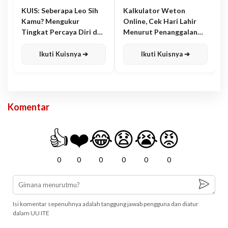
KUIS: Seberapa Leo Sih
Kalkulator Weton
Kamu? Mengukur
Online, Cek Hari Lahir
Tingkat Percaya Diri dan
Menurut Penanggalan
Karisma
Jawa
Ikuti Kuisnya ➔
Ikuti Kuisnya ➔
Komentar
👍
❤️
😂
😧
😭
😡
0
0
0
0
0
0
Isi komentar sepenuhnya adalah tanggung jawab pengguna dan diatur
dalam UU ITE