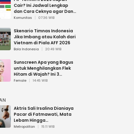
Cair? Ini Jadwal Lengkap
dan Cara Ceknya agar Dana
Tidak Hangus!
Komunitas
07:36 WIB
Skenario Timnas Indonesia
Jika Imbang atau Kalah dari
Vietnam di Piala AFF 2026
Bola Indonesia
20:49 WIB
Sunscreen Apa yang Bagus
untuk Menghilangkan Flek
Hitam di Wajah? Ini 3
Rekomendasi sesuai Review
Female
14:45 WIB
HAN
Aktris Sali Irsalina Dianiaya
Pacar di Fatmawati, Mata
Lebam Hingga
Diselamatkan Polantas
Metropolitan
15:11 WIB