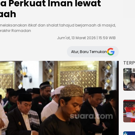
a Perkuat Iman lewat
aah
 melaksanakan itikaf dan shalat tahajud berjamaah di masjid,
 terakhir Ramadan
Jum'at, 13 Maret 2026 | 15:59 WIB
Atur, Baru Temukan
TER