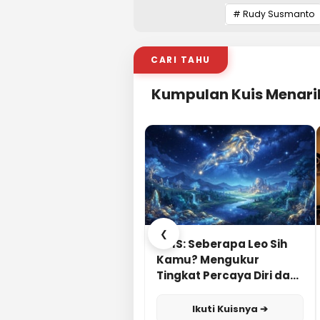
# Rudy Susmanto
CARI TAHU
Kumpulan Kuis Menari
❮
KUIS: Seberapa Leo Sih
Kamu? Mengukur
Tingkat Percaya Diri dan
Karisma
Ikuti Kuisnya ➔