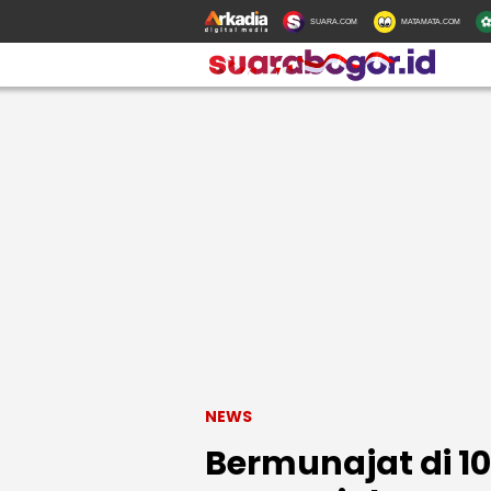
SUARA.COM
MATAMATA.COM
NEWS
Bermunajat di 10