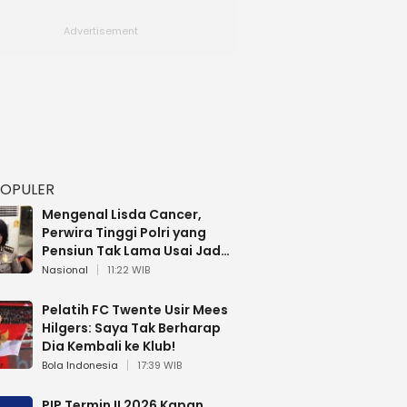
POPULER
Mengenal Lisda Cancer,
Perwira Tinggi Polri yang
Pensiun Tak Lama Usai Jadi
Brigjen
Nasional
11:22 WIB
Pelatih FC Twente Usir Mees
Hilgers: Saya Tak Berharap
Dia Kembali ke Klub!
Bola Indonesia
17:39 WIB
PIP Termin II 2026 Kapan