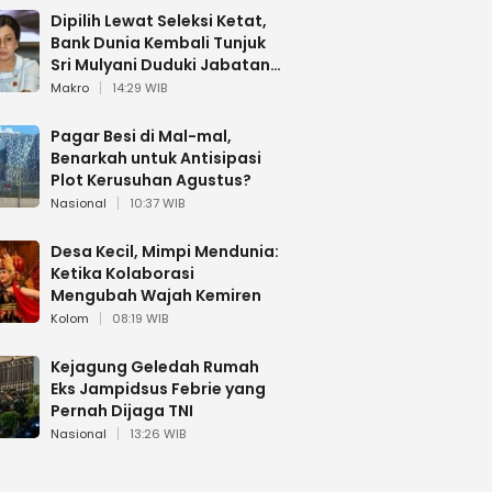
Dipilih Lewat Seleksi Ketat,
Bank Dunia Kembali Tunjuk
Sri Mulyani Duduki Jabatan
Strategis
Makro
14:29 WIB
Pagar Besi di Mal-mal,
Benarkah untuk Antisipasi
Plot Kerusuhan Agustus?
Nasional
10:37 WIB
Desa Kecil, Mimpi Mendunia:
Ketika Kolaborasi
Mengubah Wajah Kemiren
Kolom
08:19 WIB
Kejagung Geledah Rumah
Eks Jampidsus Febrie yang
Pernah Dijaga TNI
Nasional
13:26 WIB