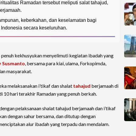
itualitas Ramadan tersebut meliputi salat tahajud,
 berjamaah.
mpunan, keberkahan, dan keselamatan bagi
Indonesia secara keseluruhan.
 penuh kekhusyukan menyelimuti kegiatan ibadah yang
y Susmanto
, bersama para kiai, ulama, Forkopimda,
dan masyarakat.
eka melaksanakan i’tikaf dan shalat
tahajud
berjamaah di
 di 10 hari terakhir Ramadan yang penuh berkah.
 dengan pelaksanaan shalat tahajud berjamaah dan i’tikaf
jutkan dengan sahur bersama, dan ditutup dengan
menciptakan alur ibadah yang terpadu dan mendalam.