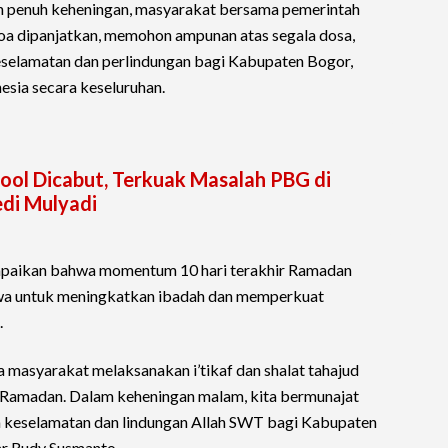
n penuh keheningan, masyarakat bersama pemerintah
a dipanjatkan, memohon ampunan atas segala dosa,
eselamatan dan perlindungan bagi Kabupaten Bogor,
esia secara keseluruhan.
ool Dicabut, Terkuak Masalah PBG di
edi Mulyadi
paikan bahwa momentum 10 hari terakhir Ramadan
wa untuk meningkatkan ibadah dan memperkuat
.
a masyarakat melaksanakan i’tikaf dan shalat tahajud
ci Ramadan. Dalam keheningan malam, kita bermunajat
 keselamatan dan lindungan Allah SWT bagi Kabupaten
jar Rudy Susmanto.