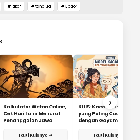
# itikaf
# tahajud
# Bogor
k
❯
Kalkulator Weton Online,
KUIS: Kacamata Apa
Cek Hari Lahir Menurut
yang Paling Cocok
Penanggalan Jawa
dengan Gayamu?
Ikuti Kuisnya ➔
Ikuti Kuisnya ➔