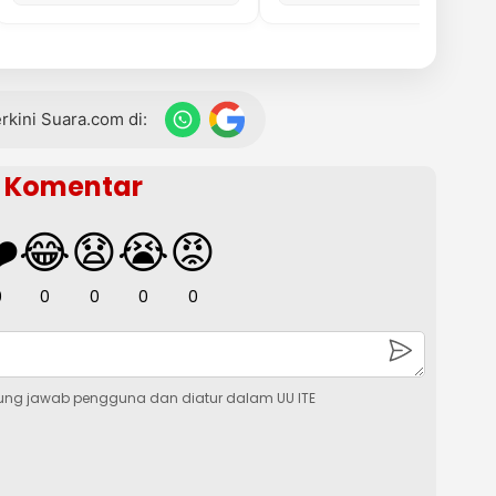
terkini Suara.com di:
Komentar
️
😂
😧
😭
😡
0
0
0
0
0
ung jawab pengguna dan diatur dalam UU ITE