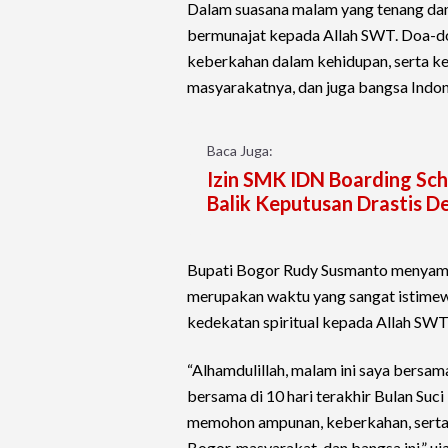
Dalam suasana malam yang tenang da
bermunajat kepada Allah SWT. Doa-do
keberkahan dalam kehidupan, serta k
masyarakatnya, dan juga bangsa Indon
Baca Juga:
Izin SMK IDN Boarding Sch
Balik Keputusan Drastis D
Bupati Bogor Rudy Susmanto menyam
merupakan waktu yang sangat istime
kedekatan spiritual kepada Allah SWT
“Alhamdulillah, malam ini saya bersam
bersama di 10 hari terakhir Bulan Su
memohon ampunan, keberkahan, serta
Bogor, masyarakat, dan bangsa ini,” u