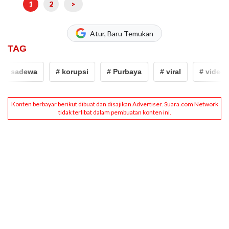
1
2
>
Atur, Baru Temukan
TAG
 sadewa
# korupsi
# Purbaya
# viral
# video vira