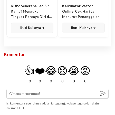
KUIS: Seberapa Leo Sih
Kalkulator Weton
Kamu? Mengukur
Online, Cek Hari Lahir
Tingkat Percaya Diri dan
Menurut Penanggalan
Karisma
Jawa
Ikuti Kuisnya ➔
Ikuti Kuisnya ➔
Komentar
👍
❤️
😂
😧
😭
😡
0
0
0
0
0
0
Isi komentar sepenuhnya adalah tanggung jawab pengguna dan diatur
dalam UU ITE