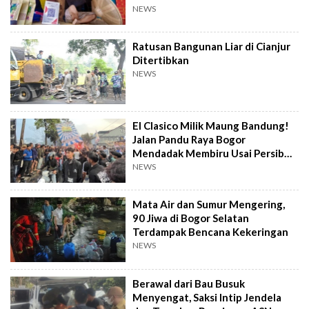
NEWS
Ratusan Bangunan Liar di Cianjur
Ditertibkan
NEWS
El Clasico Milik Maung Bandung!
Jalan Pandu Raya Bogor
Mendadak Membiru Usai Persib
Libas Persija
NEWS
Mata Air dan Sumur Mengering,
90 Jiwa di Bogor Selatan
Terdampak Bencana Kekeringan
NEWS
Berawal dari Bau Busuk
Menyengat, Saksi Intip Jendela