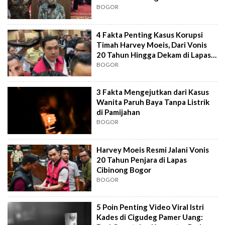
dan KMP
BOGOR
4 Fakta Penting Kasus Korupsi
Timah Harvey Moeis, Dari Vonis
20 Tahun Hingga Dekam di Lapas
Cibinong
BOGOR
3 Fakta Mengejutkan dari Kasus
Wanita Paruh Baya Tanpa Listrik
di Pamijahan
BOGOR
Harvey Moeis Resmi Jalani Vonis
20 Tahun Penjara di Lapas
Cibinong Bogor
BOGOR
5 Poin Penting Video Viral Istri
Kades di Cigudeg Pamer Uang: