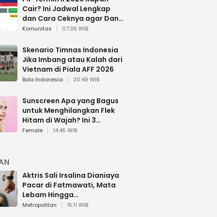
Cair? Ini Jadwal Lengkap
dan Cara Ceknya agar Dana
Tidak Hangus!
Komunitas
07:36 WIB
Skenario Timnas Indonesia
Jika Imbang atau Kalah dari
Vietnam di Piala AFF 2026
Bola Indonesia
20:49 WIB
Sunscreen Apa yang Bagus
untuk Menghilangkan Flek
Hitam di Wajah? Ini 3
Rekomendasi sesuai Review
Female
14:45 WIB
HAN
Aktris Sali Irsalina Dianiaya
Pacar di Fatmawati, Mata
Lebam Hingga
Diselamatkan Polantas
Metropolitan
15:11 WIB