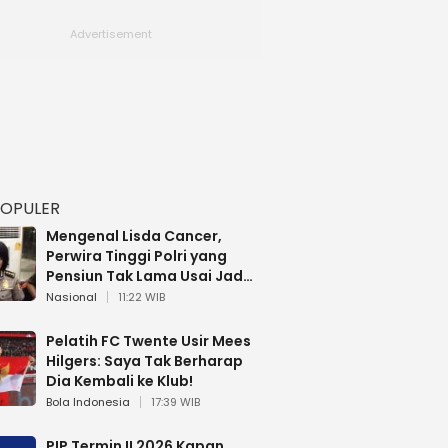
POPULER
Mengenal Lisda Cancer,
Perwira Tinggi Polri yang
Pensiun Tak Lama Usai Jadi
Brigjen
Nasional
11:22 WIB
Pelatih FC Twente Usir Mees
Hilgers: Saya Tak Berharap
Dia Kembali ke Klub!
Bola Indonesia
17:39 WIB
PIP Termin II 2026 Kapan