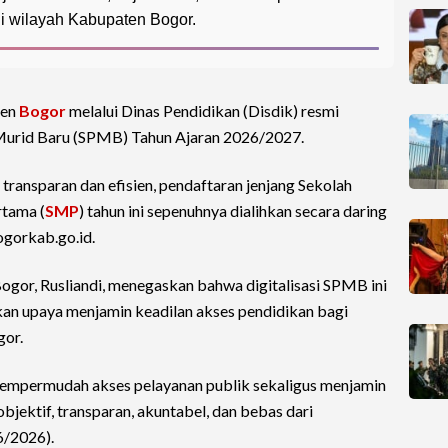
di wilayah Kabupaten Bogor.
ten
Bogor
melalui Dinas Pendidikan (Disdik) resmi
Murid Baru (SPMB) Tahun Ajaran 2026/2027.
ransparan dan efisien, pendaftaran jenjang Sekolah
rtama (
SMP
) tahun ini sepenuhnya dialihkan secara daring
ogorkab.go.id.
gor, Rusliandi, menegaskan bahwa digitalisasi SPMB ini
kan upaya menjamin keadilan akses pendidikan bagi
gor.
mempermudah akses pelayanan publik sekaligus menjamin
bjektif, transparan, akuntabel, dan bebas dari
/6/2026).