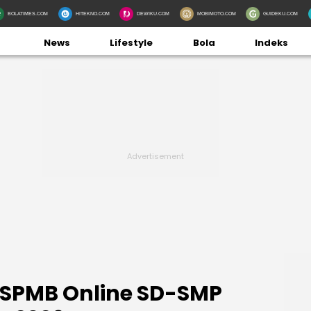
BOLATIMES.COM
HITEKNO.COM
DEWIKU.COM
MOBIMOTO.COM
GUIDEKU.COM
News
Lifestyle
Bola
Indeks
 SPMB Online SD-SMP