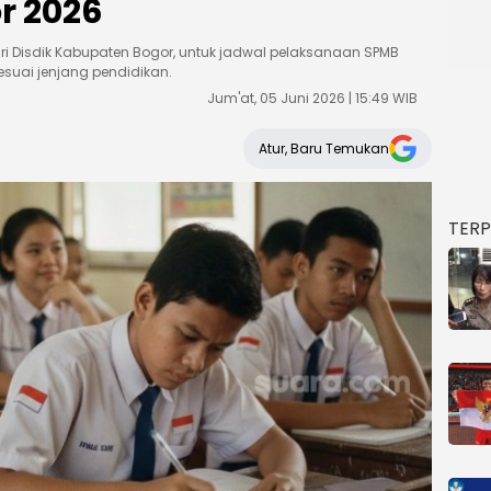
r 2026
i Disdik Kabupaten Bogor, untuk jadwal pelaksanaan SPMB
uai jenjang pendidikan.
Jum'at, 05 Juni 2026 | 15:49 WIB
Atur, Baru Temukan
TER