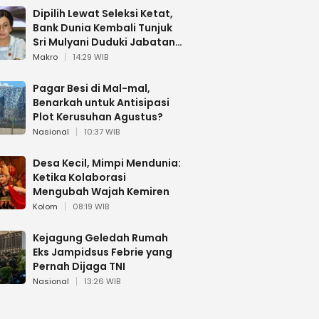
Dipilih Lewat Seleksi Ketat,
Bank Dunia Kembali Tunjuk
Sri Mulyani Duduki Jabatan
Strategis
Makro
14:29 WIB
Pagar Besi di Mal-mal,
Benarkah untuk Antisipasi
Plot Kerusuhan Agustus?
Nasional
10:37 WIB
Desa Kecil, Mimpi Mendunia:
Ketika Kolaborasi
Mengubah Wajah Kemiren
Kolom
08:19 WIB
Kejagung Geledah Rumah
Eks Jampidsus Febrie yang
Pernah Dijaga TNI
Nasional
13:26 WIB