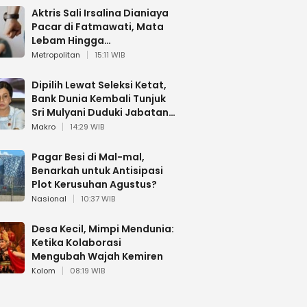
Aktris Sali Irsalina Dianiaya
Pacar di Fatmawati, Mata
Lebam Hingga
Diselamatkan Polantas
Metropolitan
15:11 WIB
Dipilih Lewat Seleksi Ketat,
Bank Dunia Kembali Tunjuk
Sri Mulyani Duduki Jabatan
Strategis
Makro
14:29 WIB
Pagar Besi di Mal-mal,
Benarkah untuk Antisipasi
Plot Kerusuhan Agustus?
Nasional
10:37 WIB
Desa Kecil, Mimpi Mendunia:
Ketika Kolaborasi
Mengubah Wajah Kemiren
Kolom
08:19 WIB