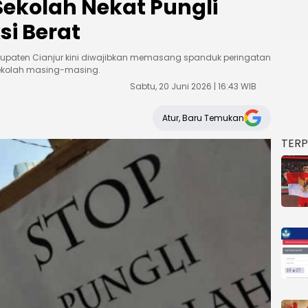
Sekolah Nekat Pungli
si Berat
bupaten Cianjur kini diwajibkan memasang spanduk peringatan
 sekolah masing-masing.
Sabtu, 20 Juni 2026 | 16:43 WIB
Atur, Baru Temukan
TER