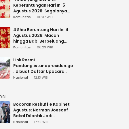
Keberuntungan Hari Ini 5
Agustus 2026: Segalanya
Berjalan Lancar
Komunitas
06:37 WIB
4 Shio Beruntung Hari Ini 4
Agustus 2026: Macan
hingga Babi Berpeluang
Dapat Kabar Baik
Komunitas
06:23 WIB
Link Resmi
Pandang.istanapresiden.go
.id buat Daftar Upacara
Bendera HUT RI di Istana
Nasional
12:13 WIB
Negara
HAN
Bocoran Reshuffle Kabinet
Agustus: Norman Joesoef
Bakal Dilantik Jadi
Wamenhan RI
Nasional
17:49 WIB