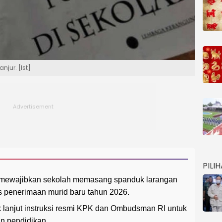
njur. [Ist]
PILI
r mewajibkan sekolah memasang spanduk larangan
as penerimaan murid baru tahun 2026.
k lanjut instruksi resmi KPK dan Ombudsman RI untuk
n pendidikan.