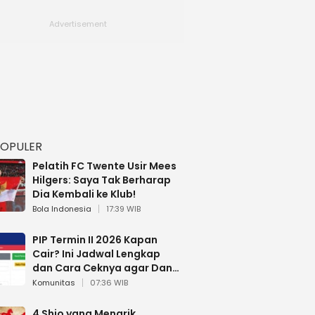
POPULER
Pelatih FC Twente Usir Mees
Hilgers: Saya Tak Berharap
Dia Kembali ke Klub!
Bola Indonesia
17:39 WIB
PIP Termin II 2026 Kapan
Cair? Ini Jadwal Lengkap
dan Cara Ceknya agar Dana
Tidak Hangus!
Komunitas
07:36 WIB
4 Shio yang Menarik