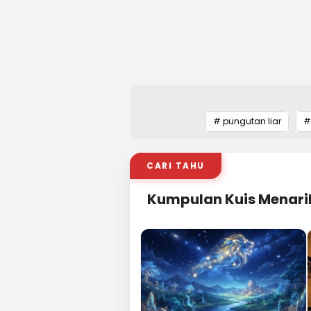
# pungutan liar
#
CARI TAHU
Kumpulan Kuis Menari