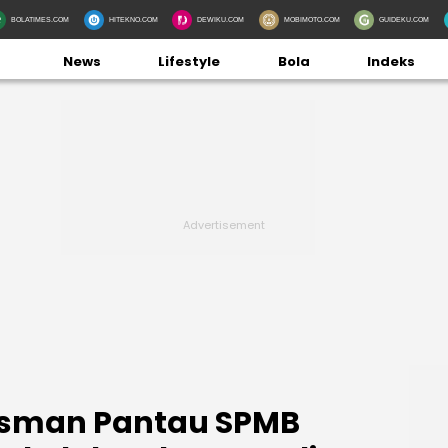
BOLATIMES.COM
HITEKNO.COM
DEWIKU.COM
MOBIMOTO.COM
GUIDEKU.COM
News
Lifestyle
Bola
Indeks
sman Pantau SPMB