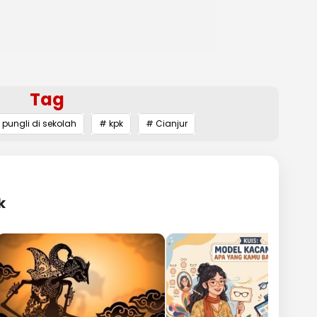
Tag
 pungli di sekolah
# kpk
# Cianjur
k