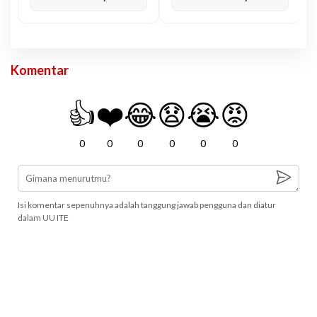
Komentar
👍
❤️
😂
😧
😭
😡
0
0
0
0
0
0
Isi komentar sepenuhnya adalah tanggung jawab pengguna dan diatur
dalam UU ITE