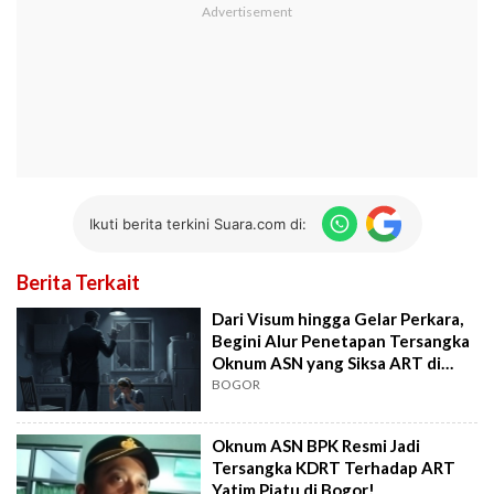
Ikuti berita terkini Suara.com di:
Berita Terkait
Dari Visum hingga Gelar Perkara,
Begini Alur Penetapan Tersangka
Oknum ASN yang Siksa ART di
Bogor
BOGOR
Oknum ASN BPK Resmi Jadi
Tersangka KDRT Terhadap ART
Yatim Piatu di Bogor!