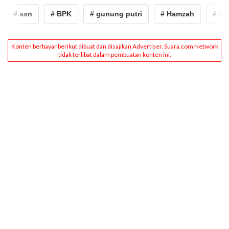
# asn
# BPK
# gunung putri
# Hamzah
# Silfi A