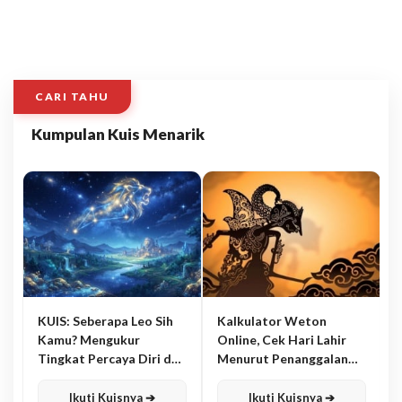
CARI TAHU
Kumpulan Kuis Menarik
KUIS: Seberapa Leo Sih
Kalkulator Weton
Kamu? Mengukur
Online, Cek Hari Lahir
Tingkat Percaya Diri dan
Menurut Penanggalan
Karisma
Jawa
Ikuti Kuisnya ➔
Ikuti Kuisnya ➔