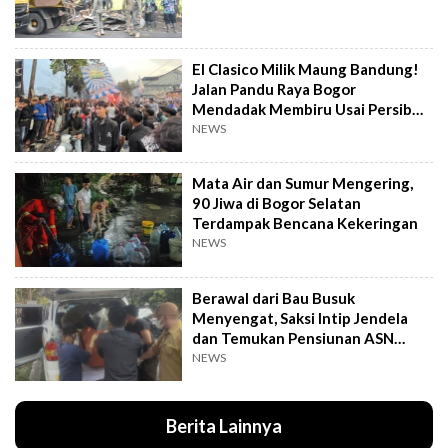
El Clasico Milik Maung Bandung!
Jalan Pandu Raya Bogor
Mendadak Membiru Usai Persib
Libas Persija
NEWS
Mata Air dan Sumur Mengering,
90 Jiwa di Bogor Selatan
Terdampak Bencana Kekeringan
NEWS
Berawal dari Bau Busuk
Menyengat, Saksi Intip Jendela
dan Temukan Pensiunan ASN
Meninggal Kaku
NEWS
Berita Lainnya