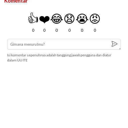
Komentar
👍
❤️
😂
😧
😭
😡
0
0
0
0
0
0
Isi komentar sepenuhnya adalah tanggung jawab pengguna dan diatur
dalam UU ITE