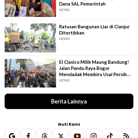
Dana SAL Pemerintah
NEWS
Ratusan Bangunan Liar di Cianjur
Ditertibkan
NEWS
El Clasico Milik Maung Bandung!
Jalan Pandu Raya Bogor
Mendadak Membiru Usai Persib
Libas Persija
NEWS
Berita Lainnya
Ikuti Kami