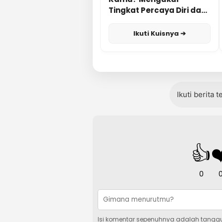
Tingkat Percaya Diri dan
Karisma
Ikuti Kuisnya ➔
Ikuti berita 
👍
❤
0
Isi komentar sepenuhnya adalah tangg