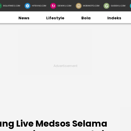
BOLATIMES.COM
HITEKNO.COM
DEWIKU.COM
MOBIMOTO.COM
GUIDEKU.COM
News
Lifestyle
Bola
Indeks
ang Live Medsos Selama