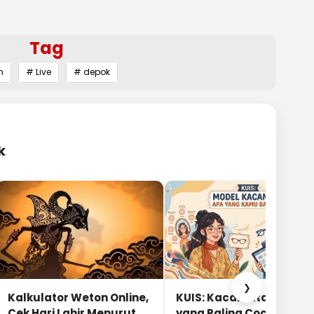
Tag
n
# Live
# depok
k
❯
Kalkulator Weton Online,
KUIS: Kacamata Apa
Cek Hari Lahir Menurut
yang Paling Cocok