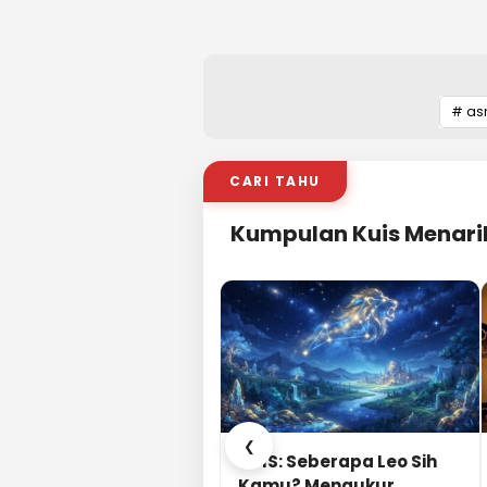
# as
CARI TAHU
Kumpulan Kuis Menari
❮
KUIS: Seberapa Leo Sih
Kamu? Mengukur