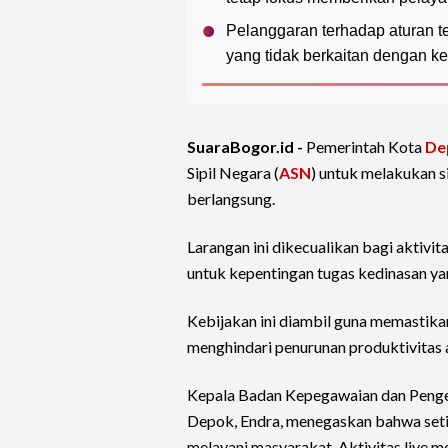
Pelanggaran terhadap aturan t
yang tidak berkaitan dengan k
SuaraBogor.id -
Pemerintah Kota
De
Sipil Negara (
ASN
) untuk melakukan s
berlangsung.
Larangan ini dikecualikan bagi aktivi
untuk kepentingan tugas kedinasan yan
Kebijakan ini diambil guna memastikan 
menghindari penurunan produktivitas ak
Kepala Badan Kepegawaian dan Pen
Depok, Endra, menegaskan bahwa setia
melayani masyarakat. Aktivitas live me