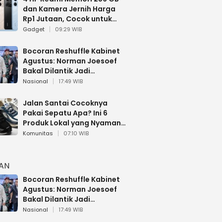
dan Kamera Jernih Harga
Rp1 Jutaan, Cocok untuk
Multitasking
Gadget
09:29 WIB
Bocoran Reshuffle Kabinet
Agustus: Norman Joesoef
Bakal Dilantik Jadi
Wamenhan RI
Nasional
17:49 WIB
Jalan Santai Cocoknya
Pakai Sepatu Apa? Ini 6
Produk Lokal yang Nyaman
Buat 17 Agustusan
Komunitas
07:10 WIB
HAN
Bocoran Reshuffle Kabinet
Agustus: Norman Joesoef
Bakal Dilantik Jadi
Wamenhan RI
Nasional
17:49 WIB