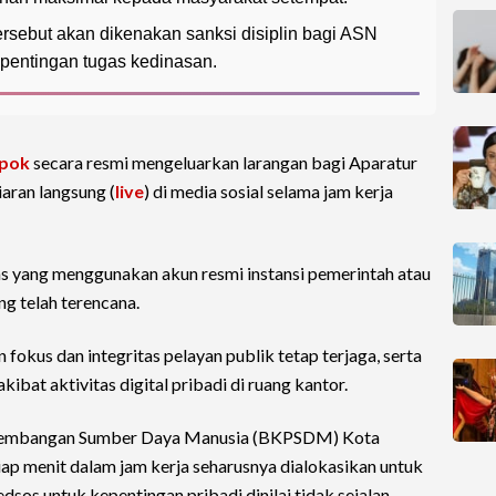
ersebut akan dikenakan sanksi disiplin bagi ASN
epentingan tugas kedinasan.
pok
secara resmi mengeluarkan larangan bagi Aparatur
iaran langsung (
live
) di media sosial selama jam kerja
tas yang menggunakan akun resmi instansi pemerintah atau
g telah terencana.
fokus dan integritas pelayan publik tetap terjaga, serta
ibat aktivitas digital pribadi di ruang kantor.
gembangan Sumber Daya Manusia (BKPSDM) Kota
p menit dalam jam kerja seharusnya dialokasikan untuk
dsos untuk kepentingan pribadi dinilai tidak sejalan