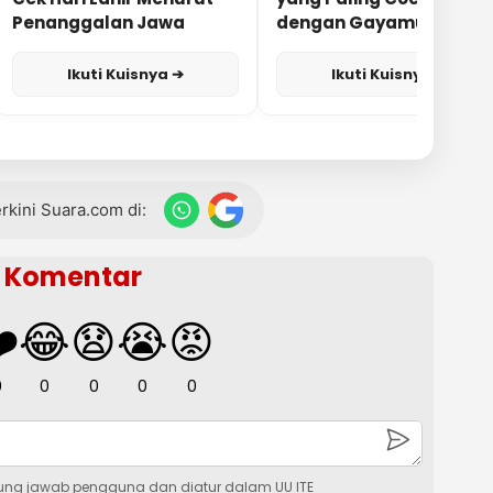
Penanggalan Jawa
dengan Gayamu?
Ikuti Kuisnya ➔
Ikuti Kuisnya ➔
terkini Suara.com di:
Komentar
️
😂
😧
😭
😡
0
0
0
0
0
ung jawab pengguna dan diatur dalam UU ITE