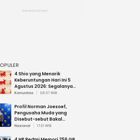
POPULER
4 Shio yang Menarik
Keberuntungan Hari Ini 5
Agustus 2026: Segalanya
Berjalan Lancar
Komunitas
06:37 WIB
Profil Norman Joesoef,
Pengusaha Muda yang
Disebut-sebut Bakal
Dilantik Jadi Wamenhan RI
Nasional
17:21 WIB
4 HP Redmi Memori 256 GB