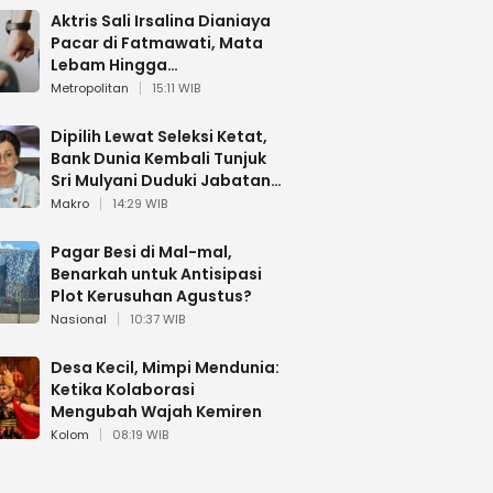
Aktris Sali Irsalina Dianiaya
Pacar di Fatmawati, Mata
Lebam Hingga
Diselamatkan Polantas
Metropolitan
15:11 WIB
Dipilih Lewat Seleksi Ketat,
Bank Dunia Kembali Tunjuk
Sri Mulyani Duduki Jabatan
Strategis
Makro
14:29 WIB
Pagar Besi di Mal-mal,
Benarkah untuk Antisipasi
Plot Kerusuhan Agustus?
Nasional
10:37 WIB
Desa Kecil, Mimpi Mendunia:
Ketika Kolaborasi
Mengubah Wajah Kemiren
Kolom
08:19 WIB